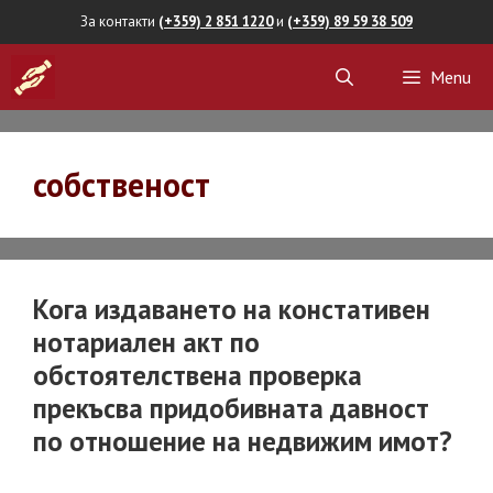
Skip
За контакти
(+359) 2 851 1220
и
(+359) 89 59 38 509
to
Menu
content
собственост
Кога издаването на констативен
нотариален акт по
обстоятелствена проверка
прекъсва придобивната давност
по отношение на недвижим имот?