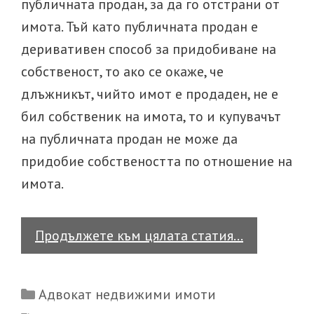
публичната продан, за да го отстрани от
имота. Тъй като публичната продан е
деривативен способ за придобиване на
собственост, то ако се окаже, че
длъжникът, чийто имот е продаден, не е
бил собственик на имота, то и купувачът
на публичната продан не може да
придобие собствеността по отношение на
имота.
Какви
Продължете към цялата статия…
са
правата
Categories
Адвокат недвижими имоти
на