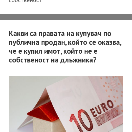
собственост
спомогнал
за
увеличава
на
Какви са правата на купувач по
имущество
публична продан, който се оказва,
на
че е купил имот, който не е
наследода
собственост на длъжника?