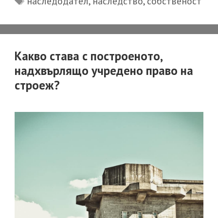
наследодател
,
наследство
,
собственост
по
опис?
Какво става с построеното,
надхвърлящо учредено право на
строеж?