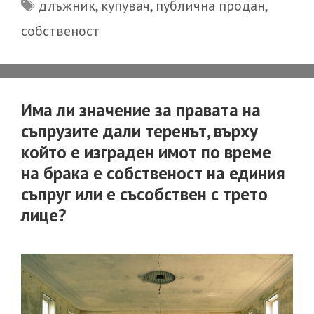
Tags
длъжник
,
купувач
,
публична продан
,
купувач
собственост
по
публична
продан,
който
Има ли значение за правата на
се
съпрузите дали теренът, върху
оказва,
който е изграден имот по време
че
на брака е собственост на единия
е
съпруг или е съсобствен с трето
купил
лице?
имот,
който
не
е