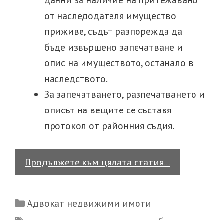
данни за наличие на притежавано
от наследодателя имущество
приживе, съдът разпорежда да
бъде извършено запечатване и
опис на имуществото, останало в
наследството.
За запечатването, разпечатването и
описът на вещите се съставя
протокол от районния съдия.
Как
Продължете към цялата статия…
се
приема
Categories
Адвокат недвижими имоти
наследств
Tags