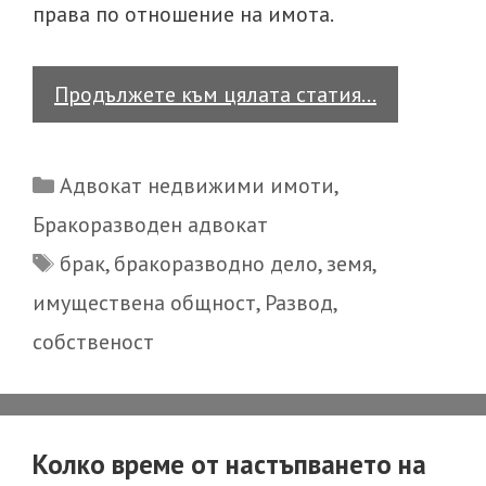
права по отношение на имота.
Има
Продължете към цялата статия…
ли
значение
Categories
Адвокат недвижими имоти
,
за
Бракоразводен адвокат
правата
Tags
брак
,
бракоразводно дело
,
земя
,
на
съпрузите
имуществена общност
,
Развод
,
дали
собственост
теренът,
върху
който
Колко време от настъпването на
е