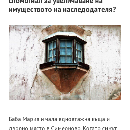
спомогнал за увеличаване на
прекъсва
имуществото на наследодателя?
придобивн
давност
по
отношение
на
недвижим
имот?
Баба Мария имала едноетажна къща и
дворно място в Симеоново. Когато синът