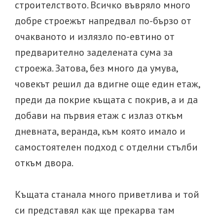
строителството. Всичко въвряло много
добре строежът напредвал по-бързо от
очакваното и излязло по-евтино от
предварително заделената сума за
строежа. Затова, без много да умува,
човекът решил да вдигне още един етаж,
преди да покрие къщата с покрив, а и да
добави на първия етаж с излаз откъм
дневната, веранда, към която имало и
самостоятелен подход с отделни стълби
откъм двора.
Къщата станала много приветлива и той
си представял как ще прекарва там