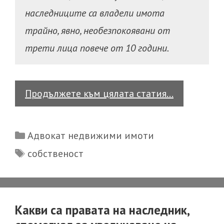
наследниците са владели имота
трайно, явно, необезпокоявани от
трети лица повече от 10 години.
Кога
Продължете към цялата статия…
издаванет
на
Categories
Адвокат недвижими имоти
констатив
Tags
собственост
нотариале
акт
по
обстоятелс
Какви са правата на наследник,
проверка