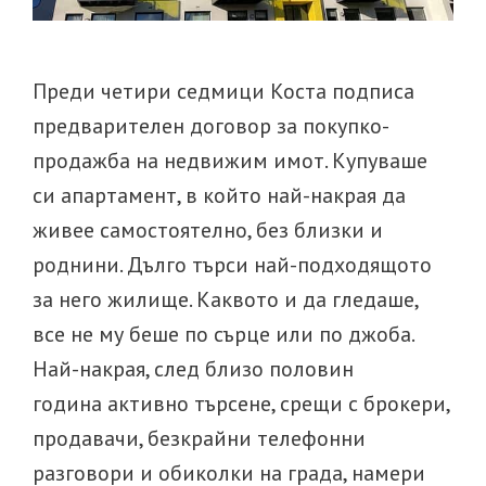
е
придобил?
Преди четири седмици Коста подписа
предварителен договор за покупко-
продажба на недвижим имот. Купуваше
си апартамент, в който най-накрая да
живее самостоятелно, без близки и
роднини. Дълго търси най-подходящото
за него жилище. Каквото и да гледаше,
все не му беше по сърце или по джоба.
Най-накрая, след близо половин
година активно търсене, срещи с брокери,
продавачи, безкрайни телефонни
разговори и обиколки на града, намери