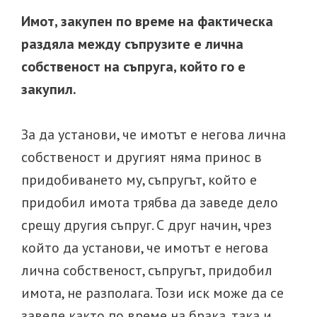
с
Имот, закупен по време на фактическа
трето
раздяла между съпрузите е лична
лице?
собственост на съпруга, който го е
закупил.
За да установи, че имотът е негова лична
собственост и другият няма принос в
придобиването му, съпругът, който е
придобил имота трябва да заведе дело
срещу другия съпруг. С друг начин, чрез
който да установи, че имотът е негова
лична собственост, съпругът, придобил
имота, не разполага. Този иск може да се
заведе както по време на брака, така и