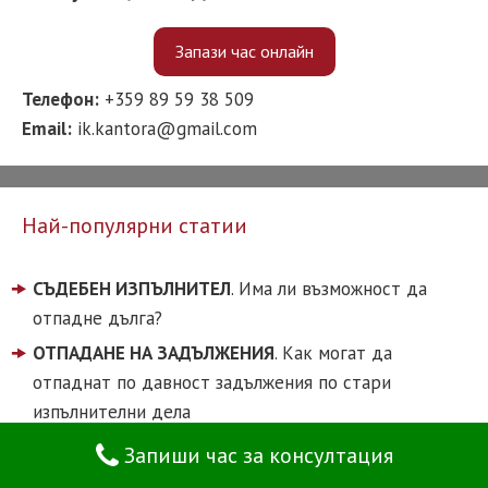
Запази час онлайн
Телефон:
+359 89 59 38 509
Email:
ik.kantora@gmail.com
Най-популярни статии
СЪДЕБЕН ИЗПЪЛНИТЕЛ
. Има ли възможност да
отпадне дълга?
ОТПАДАНЕ НА ЗАДЪЛЖЕНИЯ
. Как могат да
отпаднат по давност задължения по стари
изпълнителни дела
ТОПЛОФИКАЦИЯ
. Как да отпаднат погасените по
Запиши час за консултация
давност задължения