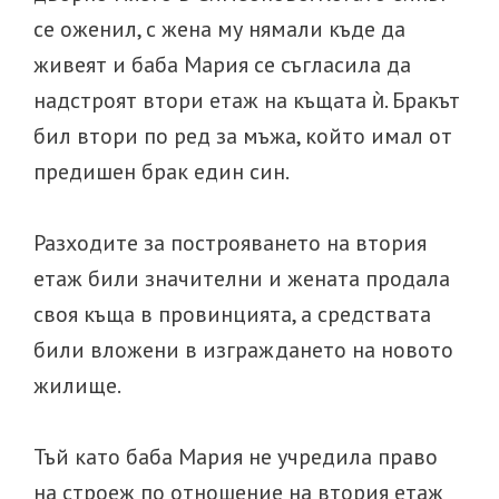
се оженил, с жена му нямали къде да
живеят и баба Мария се съгласила да
надстроят втори етаж на къщата ѝ. Бракът
бил втори по ред за мъжа, който имал от
предишен брак един син.
Разходите за построяването на втория
етаж били значителни и жената продала
своя къща в провинцията, а средствата
били вложени в изграждането на новото
жилище.
Тъй като баба Мария не учредила право
на строеж по отношение на втория етаж