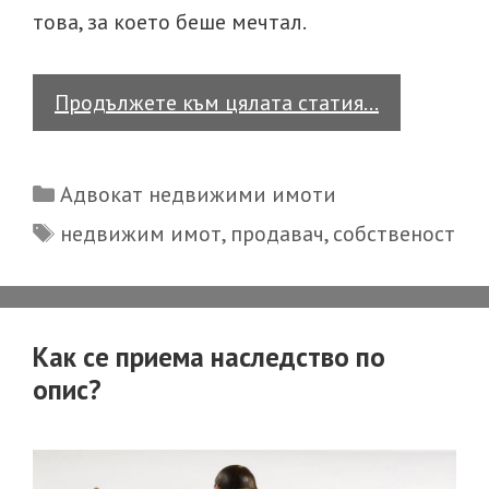
това, за което беше мечтал.
Как
Продължете към цялата статия…
измамения
купувач
Categories
Адвокат недвижими имоти
по
Tags
недвижим имот
,
продавач
,
собственост
предварит
договор
може
да
Как се приема наследство по
защити
опис?
правата
си?