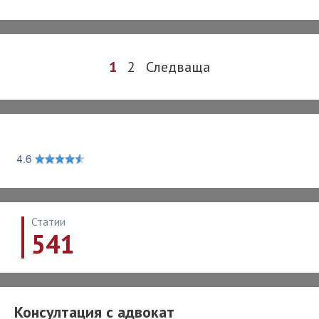
учредено
право
на
Post
1
2
Следваща
строеж?
navigation
Статии
541
Консултация с адвокат