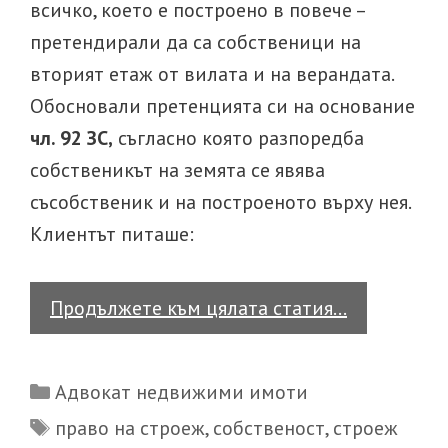
всичко, което е построено в повече –
претендирали да са собственици на
вторият етаж от вилата и на верандата.
Обосновали претенцията си на основание
чл. 92 ЗС,
съгласно която разпоредба
собственикът на земята се явява
съсобственик и на построеното върху нея.
Клиентът питаше:
Какво
Продължете към цялата статия…
става
с
Categories
Адвокат недвижими имоти
построенот
Tags
право на строеж
,
собственост
,
строеж
надхвърля