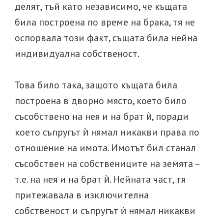
делят, тъй като независимо, че къщата
била построена по време на брака, тя не
оспорвала този факт, същата била нейна
индивидуална собственост.
Това било така, защото къщата била
построена в дворно място, което било
съсобствено на нея и на брат ѝ, поради
което съпругът ѝ нямал никакви права по
отношение на имота. Имотът бил станал
съсобствен на собствениците на земята –
т.е. на нея и на брат ѝ. Нейната част, тя
притежавала в изключителна
собственост и съпругът ѝ нямал никакви