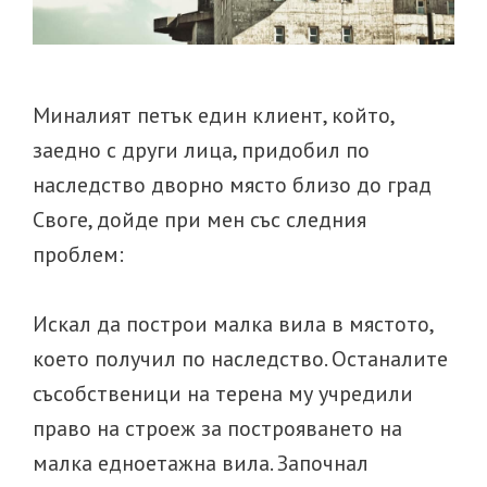
Миналият петък един клиент, който,
заедно с други лица, придобил по
наследство дворно място близо до град
Своге, дойде при мен със следния
проблем:
Искал да построи малка вила в мястото,
което получил по наследство. Останалите
съсобственици на терена му учредили
право на строеж за построяването на
малка едноетажна вила. Започнал