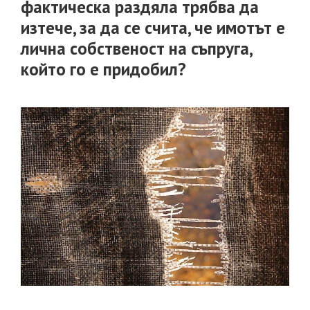
фактическа раздяла трябва да
изграден
изтече, за да се счита, че имотът е
имот
лична собственост на съпруга,
по
който го е придобил?
време
на
брака
е
собственос
на
единия
съпруг
или
е
съсобствен