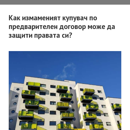
изтече,
за
Как измаменият купувач по
да
предварителен договор може да
се
защити правата си?
счита,
че
имотът
е
лична
собственос
на
съпруга,
който
го