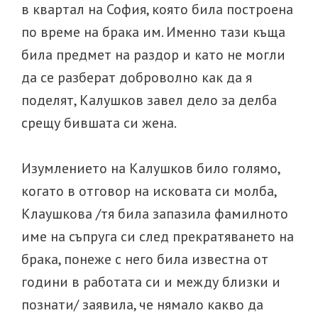
в квартал на София, която била построена
по време на брака им. Именно тази къща
била предмет на раздор и като не могли
да се разберат доброволно как да я
поделят, Калушков завел дело за делба
срещу бившата си жена.
Изумлението на Калушков било голямо,
когато в отговор на исковата си молба,
Клаушкова /тя била запазила фамилното
име на съпруга си след прекратяването на
брака, понеже с него била известна от
години в работата си и между близки и
познати/ заявила, че нямало какво да