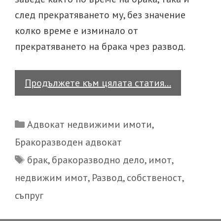
след прекратяването му, без значение
колко време е изминало от
прекратяването на брака чрез развод.
Колко
Продължете към цялата статия…
време
от
Categories
Адвокат недвижими имоти
,
настъпван
Бракоразводен адвокат
на
Tags
брак
,
бракоразводно дело
,
имот
,
фактическ
раздяла
недвижим имот
,
Развод
,
собственост
,
трябва
съпруг
да