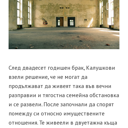
собственос
на
длъжника?
След двадесет годишен брак, Калушкови
взели решение, че не могат да
продължават да живеят така във вечни
разправии и тягостна семейна обстановка
и се развели. После започнали да спорят
помежду си относно имуществените
отношения. Те живеели в двуетажна къща