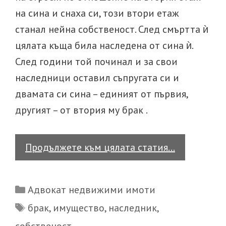
на сина и снаха си, този втори етаж
станал нейна собственост. След смъртта ѝ
цялата къща била наследена от сина ѝ.
След години той починал и за свои
наследници оставил съпругата си и
двамата си сина – единият от първия,
другият – от втория му брак .
Какви
Продължете към цялата статия…
са
правата
Categories
Адвокат недвижими имоти
на
Tags
брак
,
имущество
,
наследник
,
наследник,