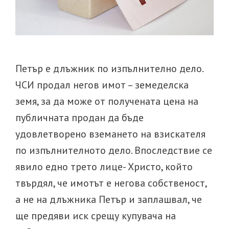
Петър е длъжник по изпълнително дело.
ЧСИ продал негов имот – земеделска
земя, за да може от получената цена на
публичната продан да бъде
удовлетворено вземането на взискателя
по изпълнителното дело. Впоследствие се
явило едно трето лице- Христо, който
твърдял, че имотът е негова собственост,
а не на длъжника Петър и заплашвал, че
ще предяви иск срещу купувача на