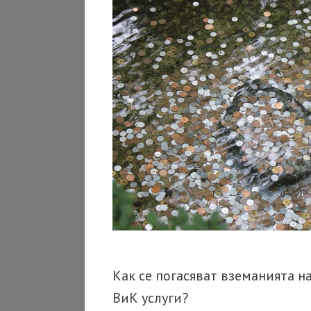
Как се погасяват вземанията н
ВиК услуги?