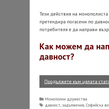
Тези действия на монополиста 
претендира погасени по давно
потребителя е да направи възр
Как можем да на
давност?
Продължете към цялата ста
Categories
Монополни дружества
Tags
давност
,
задължения
,
Софийска в