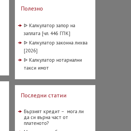
Полезно
ᐉ️ Калкулатор запор на
заплата [чл. 446 ГПК]
ᐉ️ Калкулатор законна лихва
[2026]
ᐉ️ Калкулатор нотариални
такси имот
Последни статии
Бързият кредит – мога ли
да си върна част от
платеното?