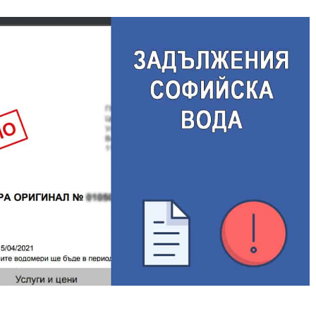
ИНС
Дела
Дела
коле
Давн
Дела
Увели
кред
Зали
кред
АДВОКАТ СЕМЕЙНО
БРА
ПРАВО
АДВ
Припознаване на дете
Разв
съгла
Осиновяване на дете