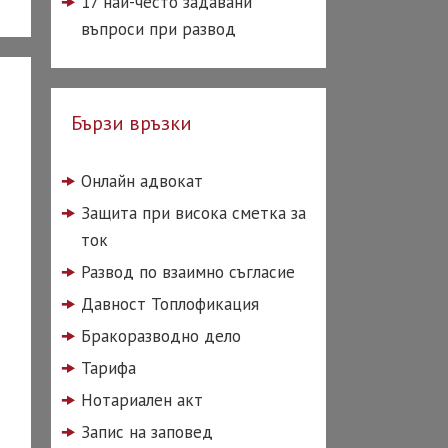
17 най-често задавани
въпроси при развод
Бързи връзки
Онлайн адвокат
Защита при висока сметка за
ток
Развод по взаимно съгласие
Давност Топлофикация
Бракоразводно дело
Тарифа
Нотариален акт
Запис на заповед