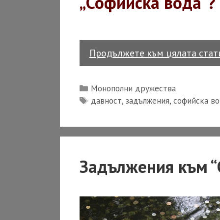
„Софийска вода“?
Продължете към цялата ста
Categories
Монополни дружества
Tags
давност
,
задължения
,
софийска в
Задължения към “