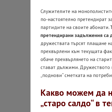
Служителите на монополистите,
по-настоятелно претендират з
партидите на своите абонати.
претендирани задължения са 
дружествата търсят плащане на 
прехвърлени към текущата факту
обаче прехвърлянето на старите
стават дължими. Дружеството 
„поднови“ сметката на потреби
Какво можем да 
„старо салдо“ в т