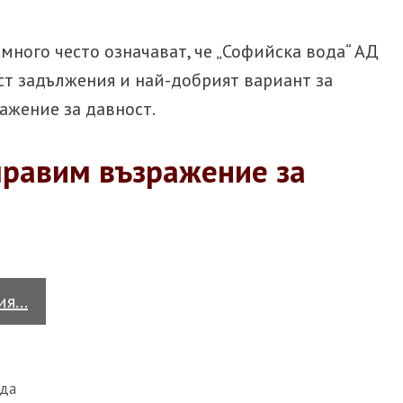
много често означават, че „Софийска вода“ АД
ст задължения и най-добрият вариант за
ажение за давност.
правим възражение за
Задължения
тия…
към
“Софийска
вода”
ода