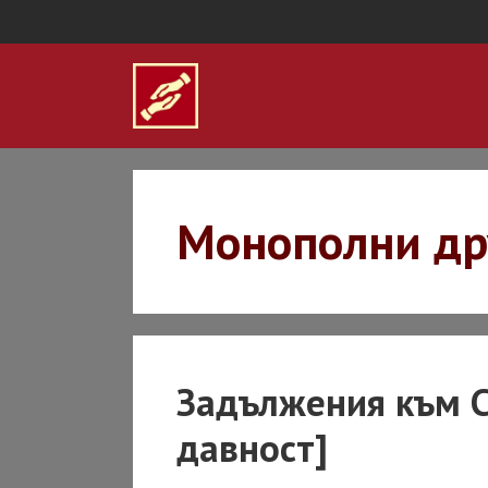
Skip
to
content
Монополни др
Задължения към С
давност]