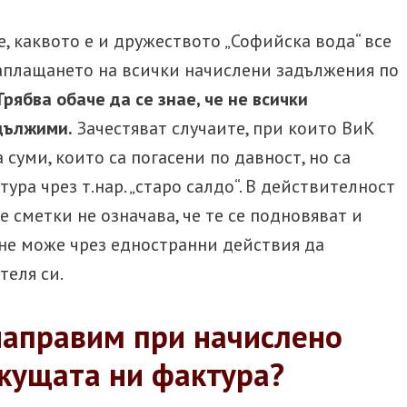
 каквото е и дружеството „Софийска вода“ все
аплащането на всички начислени задължения по
Трябва обаче да се знае, че не всички
дължими.
Зачестяват случаите, при които ВиК
суми, които са погасени по давност, но са
ра чрез т.нар. „старо салдо“. В действителност
 сметки не означава, че те се подновяват и
не може чрез едностранни действия да
теля си.
направим при начислено
екущата ни фактура?