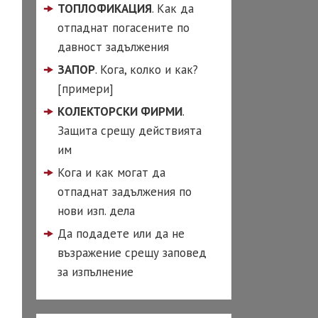
ТОПЛОФИКАЦИЯ
. Как да
д по вина на
я съпруг
отпаднат погасените по
давност задължения
од с чужденец
ЗАПОР
. Кога, колко и как?
ай-често задавани
[примери]
оси при развод
КОЛЕКТОРСКИ ФИРМИ
.
ОКАТ
Защита срещу действията
ГОВСКО ПРАВО
им
чаване на ООД
Кога и как могат да
 ЕООД)
отпаднат задължения по
чаване на ЕТ
нови изп. дела
страция на фирма
Да подадете или да не
възражение срещу заповед
за изпълнение