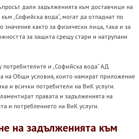
Разво
въпросът дали задълженията към доставчици на
други
Родителски права
 към „Софийска вода“, могат да отпаднат по
Разв
Брачен договор
о значение както за физически лица, така и за
17 н
можността за защита срещу стари и натрупани
въпр
АДВОКАТ ТРУДОВО
АДВ
ПРАВО
ТЪР
 потребителите и „Софийска вода“ АД
Незаконно уволнение
Зали
ва на Общи условия, които намират приложение
(или
Трудова злополука
ка и всички потребители на ВиК услуги.
Зали
ламентират правата и задълженията на
Реги
ата и потреблението на ВиК услуги.
не на задълженията към