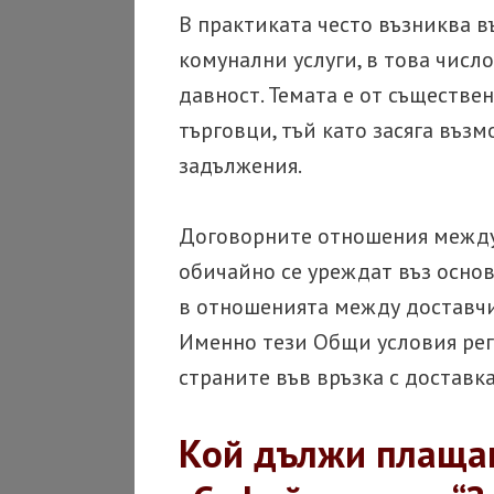
В практиката често възниква 
комунални услуги, в това число
давност. Темата е от съществен
търговци, тъй като засяга въз
задължения.
Договорните отношения между
обичайно се уреждат въз осно
в отношенията между доставчи
Именно тези Общи условия рег
страните във връзка с доставк
Кой дължи плаща