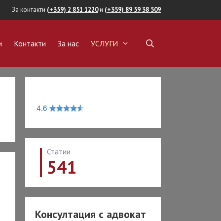
За контакти
(+359) 2 851 1220
и
(+359) 89 59 38 509
и
Контакти
За нас
УСЛУГИ
ОКАТ
ВИЖИМИ ИМОТИ
пка на имот
а на имот
ние на имот
Статии
обиване на имот
541
авност
на собственост
ОКАТ СРЕЩУ
И И
Консултация с адвокат
АНСОВИ