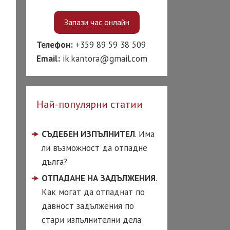
ТИТУЦИИ
Запази час онлайн
 срещу банки
Телефон:
+359 89 59 38 509
 срещу
Email:
ik.kantora@gmail.com
кторски фирми
ост на кредит
 за бързи кредити
Най-популярни статии
чени вноски по
ит
СЪДЕБЕН ИЗПЪЛНИТЕЛ
. Има
ли възможност да отпадне
чаване на лоша
итна история
дълга?
ОТПАДАНЕ НА ЗАДЪЛЖЕНИЯ
.
КОРАЗВОДЕН
ОКАТ
Как могат да отпаднат по
давност задължения по
од по взаимно
сие
стари изпълнителни дела