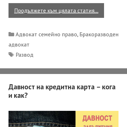
Как
Продължете към цялата статия…
да
се
Categories
Адвокат семейно право
,
Бракоразводен
разведа,
адвокат
ако
Tags
Развод
живея
в
чужбина?
Давност на кредитна карта – кога
и как?