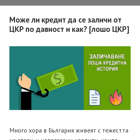
може
да
Може ли кредит да се заличи от
отпадне
ЦКР по давност и как? [лошо ЦКР]
по
давност?
Много хора в България живеят с тежестта