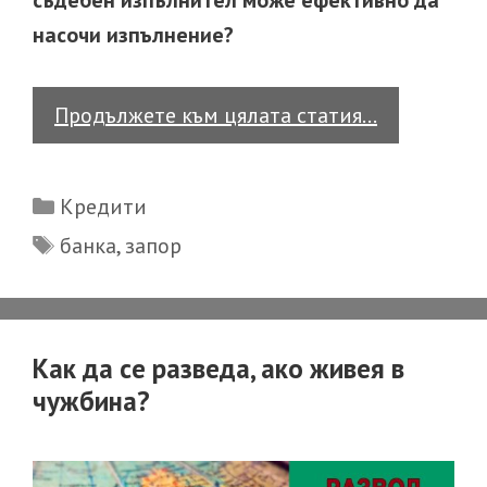
съдебен изпълнител може ефективно да
насочи изпълнение?
Може
Продължете към цялата статия…
ли
съдебен
Categories
Кредити
изпълните
Tags
банка
,
запор
да
запорира
сметка
в Revolut?
Как да се разведа, ако живея в
чужбина?