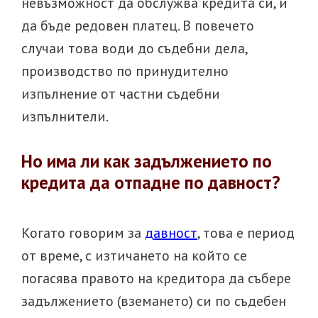
невъзможност да обслужва кредита си, и
да бъде редовен платец. В повечето
случаи това води до съдебни дела,
производство по принудително
изпълнение от частни съдебни
изпълнители.
Но има ли как задължението по
кредита да отпадне по давност?
Когато говорим за
давност
, това е период
от време, с изтичането на който се
погасява правото на кредитора да събере
задължението (вземането) си по съдебен