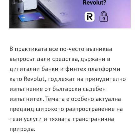
В практиката все по-често възниква
въпросът дали средства, държани в
дигитални банки и финтех платформи
като Revolut, подлежат на принудително
изпълнение от български съдебен
изпълнител. Темата е особено актуална
предвид широкото разпространение на
тези услуги и тяхната трансгранична
природа.