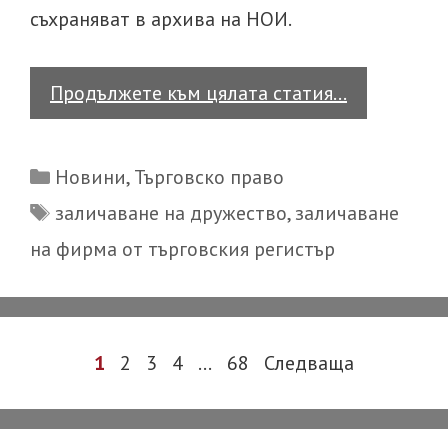
съхраняват в архива на НОИ.
Заличаван
Продължете към цялата статия…
на
ЕТ
Categories
Новини
,
Търговско право
[едноличе
Tags
заличаване на дружество
,
заличаване
търговец].
на фирма от търговския регистър
Процедура
по
закриване
Post
1
2
3
4
…
68
Следваща
navigation