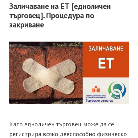
ЦКР
Заличаване на ЕТ [едноличен
по
търговец]. Процедура по
давност
закриване
и
как?
[лошо
ЦКР]
Като едноличен търговец може да се
регистрира всяко дееспособно физическо