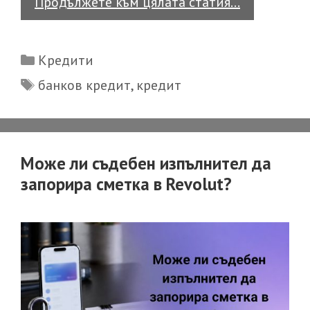
Бързият
Продължете към цялата статия…
кредит
–
Categories
Кредити
Tags
банков кредит
,
кредит
мога
ли
да
си
Може ли съдебен изпълнител да
върна
запорира сметка в Revolut?
част
от
платеното