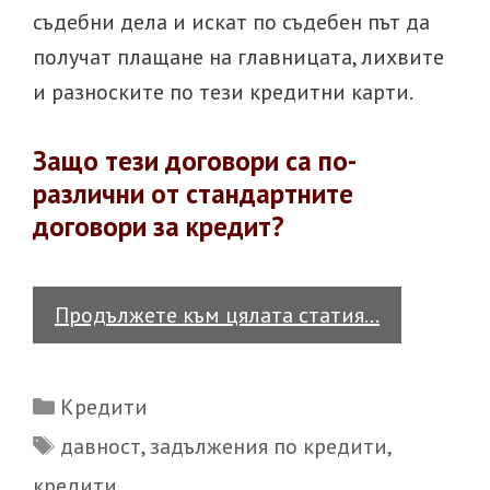
съдебни дела и искат по съдебен път да
получат плащане на главницата, лихвите
и разноските по тези кредитни карти.
Защо тези договори са по-
различни от стандартните
договори за кредит?
Давност
Продължете към цялата статия…
на
кредитна
Categories
Кредити
карта
Tags
давност
,
задължения по кредити
,
–
кредити
кога