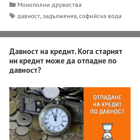
Categories
Монополни дружества
вода
Tags
давност
,
задължения
,
софийска вода
[отпадане
по
давност]
Давност на кредит. Кога старият
ни кредит може да отпадне по
давност?