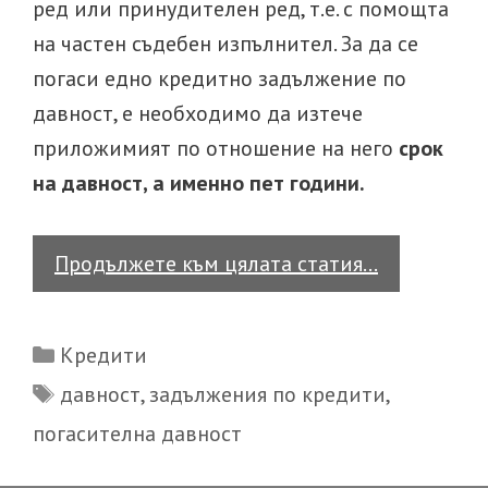
ред или принудителен ред, т.е. с помощта
на частен съдебен изпълнител. За да се
погаси едно кредитно задължение по
давност, е необходимо да изтече
приложимият по отношение на него
срок
на давност, а именно пет години.
Давност
Продължете към цялата статия…
на
кредит.
Categories
Кредити
Кога
Tags
давност
,
задължения по кредити
,
старият
погасителна давност
ни
кредит