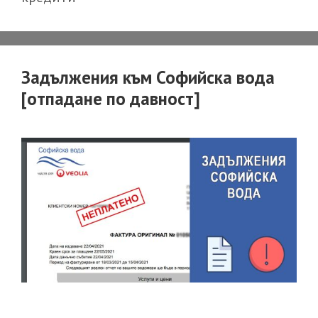
и
как?
Задължения към Софийска вода
[отпадане по давност]