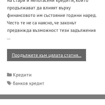
на стари и непогасени кредити, които
продължават да влияят върху
финансовото им състояние години наред.
Често те не са наясно, че законът
предвижда възможност тези задължения
…
Може
Продължете към цялата статия…
ли
кредит
Categories
Кредити
да
Tags
банков кредит
се
заличи
от