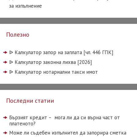
за изпълнение
Полезно
ᐉ️ Калкулатор запор на заплата [чл. 446 ГПК]
ᐉ️ Калкулатор законна лихва [2026]
ᐉ️ Калкулатор нотариални такси имот
Последни статии
Бързият кредит – мога ли да си върна част от
платеното?
Може ли съдебен изпълнител да запорира сметка