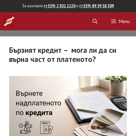
Skip
За контакти
(+359) 2 851 1220
и
(+359) 89 59 38 509
to
Menu
content
Бързият кредит – мога ли да си
върна част от платеното?