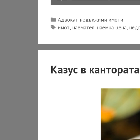
Categories
Адвокат недвижими имоти
Tags
имот
,
наемател
,
наемна цена
,
нед
Казус в кантората