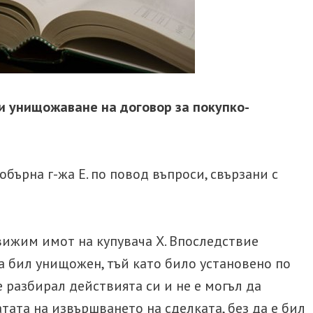
получава
наемна
цена
за
това?
и унищожаване на договор за покупко-
обърна г-жа Е. по повод въпроси, свързани с
ижим имот на купувача Х. Впоследствие
а бил унищожен, тъй като било установено по
е разбирал действията си и не е могъл да
тата на извършването на сделката, без да е бил