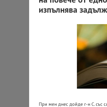
изпълнява задълж
При мен днес дойде г-н С. със 