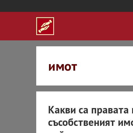
Skip
to
content
имот
Какви са правата 
съсобственият имо