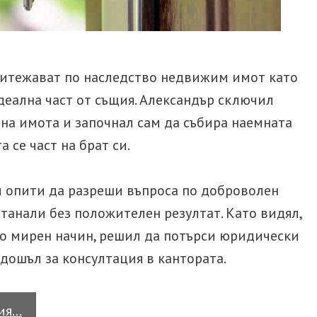
Разво
други
Родителски права
Разв
Брачен договор
ритежават по наследство недвижим имот като
17 н
въпр
идеална част от същия. Александър сключил
на имота и започнал сам да събира наемната
АДВОКАТ ТРУДОВО
АДВ
ПРАВО
ТЪР
 се част на брат си.
Незаконно уволнение
Зали
(или
 опити да разреши въпроса по доброволен
Трудова злополука
Зали
станали без положителен резултат. Като видял,
Реги
по мирен начин, решил да потърси юридически
е дошъл за консултация в кантората.
Какви
тия…