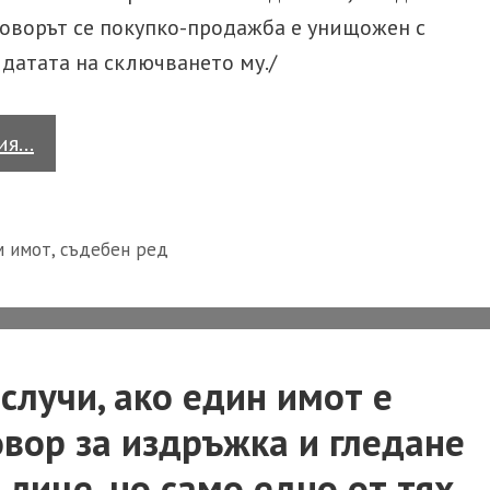
говорът се покупко-продажба е унищожен с
 датата на сключването му./
Казус
тия…
в
кантората
м имот
,
съдебен ред
случи, ако един имот е
овор за издръжка и гледане
 лице, но само едно от тях