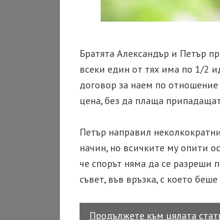
Братята Александър и Петър п
всеки един от тях има по 1/2 
договор за наем по отношение 
цена, без да плаща припадащата
Петър направил неколкократни
начин, но всичките му опити о
че спорът няма да се разреши 
съвет, във връзка, с което беш
Продължете към цялата ста