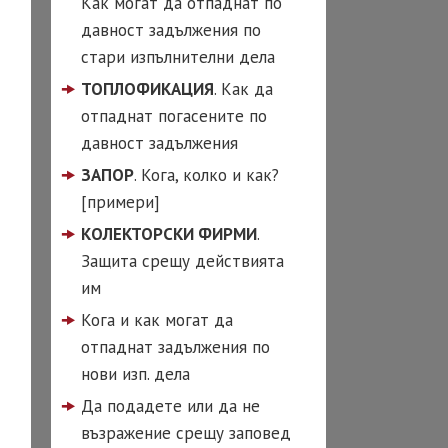
Как могат да отпаднат по
д по вина на
давност задължения по
я съпруг
стари изпълнителни дела
од с чужденец
ТОПЛОФИКАЦИЯ
. Как да
ай-често задавани
отпаднат погасените по
оси при развод
давност задължения
ОКАТ
ЗАПОР
. Кога, колко и как?
ГОВСКО ПРАВО
[примери]
чаване на ООД
КОЛЕКТОРСКИ ФИРМИ
.
 ЕООД)
Защита срещу действията
им
чаване на ЕТ
Кога и как могат да
страция на фирма
отпаднат задължения по
нови изп. дела
Да подадете или да не
възражение срещу заповед