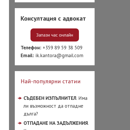
ТИТУЦИИ
 срещу банки
Консултация с адвокат
 срещу
кторски фирми
Запази час онлайн
ост на кредит
Телефон:
+359 89 59 38 509
Email:
ik.kantora@gmail.com
 за бързи кредити
чени вноски по
ит
Най-популярни статии
чаване на лоша
итна история
СЪДЕБЕН ИЗПЪЛНИТЕЛ
. Има
КОРАЗВОДЕН
ли възможност да отпадне
ОКАТ
дълга?
од по взаимно
ОТПАДАНЕ НА ЗАДЪЛЖЕНИЯ
.
сие