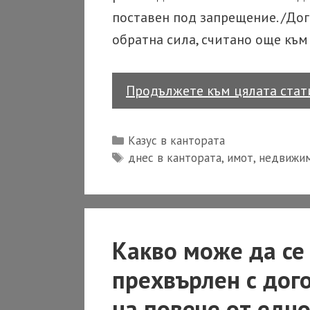
поставен под запрещение. /До
обратна сила, считано още към
Продължете към цялата ста
Categories
Казус в кантората
Tags
днес в кантората
,
имот
,
недвижи
Какво може да се 
прехвърлен с дог
на повече от едно