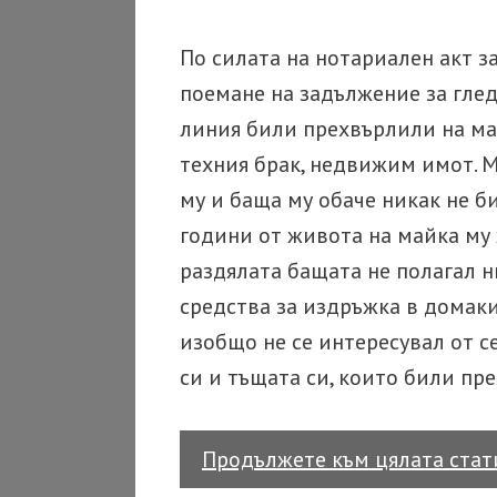
По силата на нотариален акт 
поемане на задължение за глед
линия били прехвърлили на май
техния брак, недвижим имот. 
му и баща му обаче никак не би
години от живота на майка му
раздялата бащата не полагал н
средства за издръжка в домак
изобщо не се интересувал от с
си и тъщата си, които били пр
Продължете към цялата ста