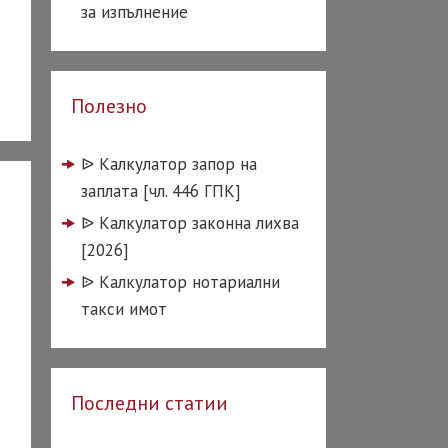
за изпълнение
Полезно
ᐉ️ Калкулатор запор на
заплата [чл. 446 ГПК]
ᐉ️ Калкулатор законна лихва
[2026]
ᐉ️ Калкулатор нотариални
такси имот
Последни статии