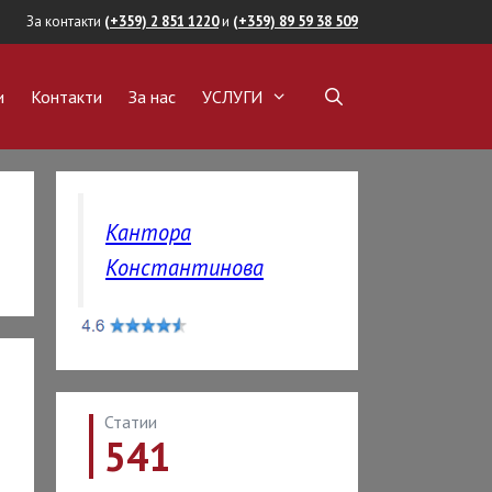
За контакти
(+359) 2 851 1220
и
(+359) 89 59 38 509
и
Контакти
За нас
УСЛУГИ
ОКАТ
ВИЖИМИ ИМОТИ
пка на имот
Кантора
а на имот
Константинова
ние на имот
обиване на имот
авност
на собственост
Статии
541
ОКАТ СРЕЩУ
И И
АНСОВИ