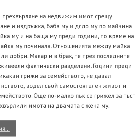
за прехвърляне на недвижим имот срещу
ане и издръжка, баба му и дядо му по майчина
ка му и на баща му преди години, по време на
Майка му починала. Отношенията между майка
ли добри. Макар и в брак, те през последните
 живеели фактически разделени. Години преди
икакви грижи за семейството, не давал
инството, водел свой самостоятелен живот и
емейството. Още по-малко пък се грижел за тъст
ехвърлили имота на двамата с жена му.
Какво
тия…
може