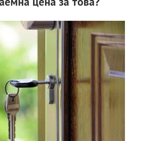
аемна цена за това?
ИНС
Дела
Дела
коле
Давн
Дела
Увели
кред
Зали
кред
АДВОКАТ СЕМЕЙНО
БРА
ПРАВО
АДВ
Припознаване на дете
Разв
съгла
Осиновяване на дете