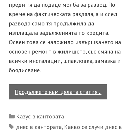
преди тя да подаде молба за развод. По
време на фактическата раздяла, а и след
развода само тя продължила да
изплащала задълженията по кредита.
Освен това се наложило извършването на
основен ремонт в жилището, със смяна на
всички инсталации, шпакловка, замазка и
боядисване.
Казус
Продължете към цялата статия…
в
кантората
Categories
Казус в кантората
Tags
днес в кантората
,
Какво се случи днес в