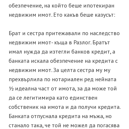
обезпечение, на който беше ипотекиран
недвижим имот. Ето какъв беше казусът:
Брат и сестра притежавали по наследство
недвижим имот- къща в Разлог. Братът
имал нужда да изтегли банков кредит, а
банката искала обезпечение на кредита с
недвижим имот. За целта сестра му му
прехвърлила по нотариален ред нейната
½ идеална част от имота, за да може той
да се легитимира като единствен
собственик на имота и да получи кредита.
Банката отпуснала кредита на мъжа, но
станало така, че той не можел да погасява