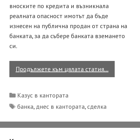
вноските по кредита и възникнала
реалната опасност имотът да бъде
изнесен на публична продан от страна на
банката, за да събере банката вземането
си.
Казус
Продължете към цялата статия…
в
кантората
Categories
Казус в кантората
Tags
банка
,
днес в кантората
,
сделка