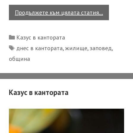
Казус
Продължете към цялата статия…
в
кантората
Categories
Казус в кантората
Tags
днес в кантората
,
жилище
,
заповед
,
община
Казус в кантората