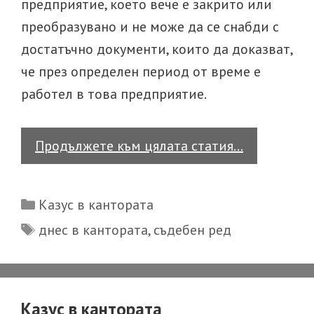
предприятие, което вече е закрито или
преобразувано и не може да се снабди с
достатъчно документи, които да доказват,
че през определен период от време е
работел в това предприятие.
Казус
Продължете към цялата статия…
в
кантората
Categories
Казус в кантората
Tags
днес в кантората
,
съдебен ред
Казус в кантората