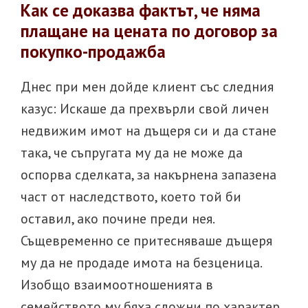
Как се доказва фактът, че няма
плащане на цената по договор за
покупко-продажба
Днес при мен дойде клиент със следния
казус: Искаше да прехвърли свой личен
недвижим имот на дъщеря си и да стане
така, че съпругата му да не може да
оспорва сделката, за накърнена запазена
част от наследството, което той би
оставил, ако почине преди нея.
Същевременно се притесняваше дъщеря
му да не продаде имота на безценица.
Изобщо взаимоотношенията в
семейството му бяха сложни по характер.