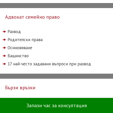
Адвокат семейно право
Развод
Родителски права
Осиновяване
Бащинство
17 най-често задавани въпроси при развод
Бързи връзки
Онлайн адвокат
Запази час за консултация
Защита при висока сметка за ток