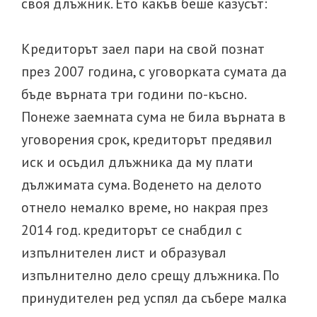
своя длъжник. Ето какъв беше казусът:
Кредиторът заел пари на свой познат
през 2007 година, с уговорката сумата да
бъде върната три години по-късно.
Понеже заемната сума не била върната в
уговорения срок, кредиторът предявил
иск и осъдил длъжника да му плати
дължимата сума. Воденето на делото
отнело немалко време, но накрая през
2014 год. кредиторът се снабдил с
изпълнителен лист и образувал
изпълнително дело срещу длъжника. По
принудителен ред успял да събере малка