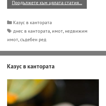
Казус
Продължете към цялата статия…
в
кантората
Categories
Казус в кантората
Tags
днес в кантората
,
имот
,
недвижим
имот
,
съдебен ред
Казус в кантората