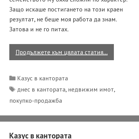
Защо искаше постигането на този краен
резултат, не беше моя работа да знам.
Затова и не го питах.
Казус
Продължете към цялата статия…
в
кантората
Categories
Казус в кантората
Tags
днес в кантората
,
недвижим имот
,
покупко-продажба
Казус в кантората