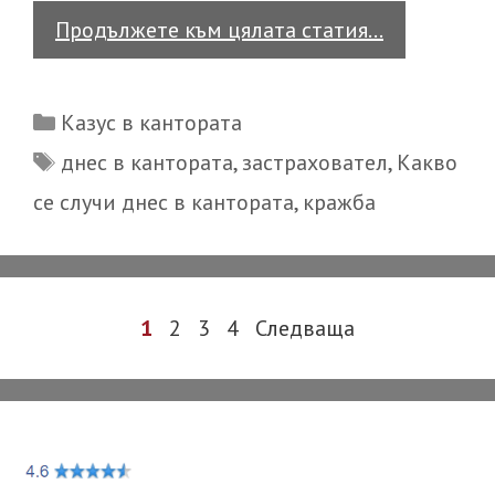
Казус
Продължете към цялата статия…
в
кантората
Categories
Казус в кантората
Tags
днес в кантората
,
застраховател
,
Какво
се случи днес в кантората
,
кражба
Post
1
2
3
4
Следваща
navigation