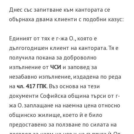
Днес със запитване към кантората се
обърнаха двама клиенти с подобни казус:
Единият от тях е г-жа О., която е
дългогодишен клиент на кантората. Тя е
получила покана за доброволно
изпълнение от
ЧСИ
и заповед за
незабавно изпълнение, издадена по реда
на
чл. 417 ГПК
. Въз основа на тези
документи Софийска община търси от г-
жа О. заплащане на наемна цена относно
общинско жилище, което ѝ е било
предоставено за ползване по силата на
договор за наем на нея и на съпруга ѝ. От