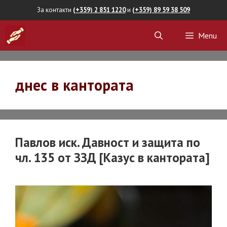
Skip
За контакти
(+359) 2 851 1220
и
(+359) 89 59 38 509
to
Menu
content
днес в кантората
Павлов иск. Давност и защита по
чл. 135 от ЗЗД [Казус в кантората]