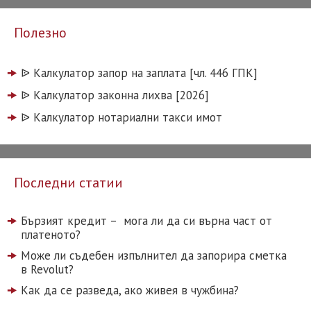
Полезно
ᐉ️ Калкулатор запор на заплата [чл. 446 ГПК]
ᐉ️ Калкулатор законна лихва [2026]
ᐉ️ Калкулатор нотариални такси имот
Последни статии
Бързият кредит – мога ли да си върна част от
платеното?
Може ли съдебен изпълнител да запорира сметка
в Revolut?
Как да се разведа, ако живея в чужбина?