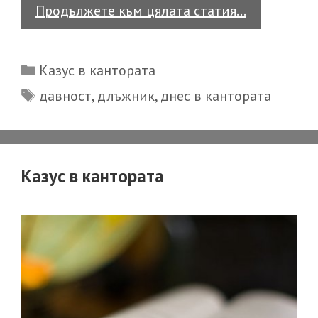
Павлов
Продължете към цялата статия…
иск.
Давност
Categories
Казус в кантората
и
Tags
давност
,
длъжник
,
днес в кантората
защита
по
чл.
135
Казус в кантората
от
ЗЗД
[Казус
в
кантората]