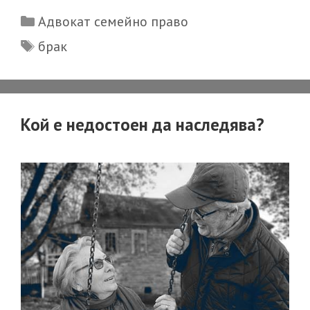
основание
Categories
Адвокат семейно право
за
Tags
брак
унищожав
на
припознав
Кой е недостоен да наследява?