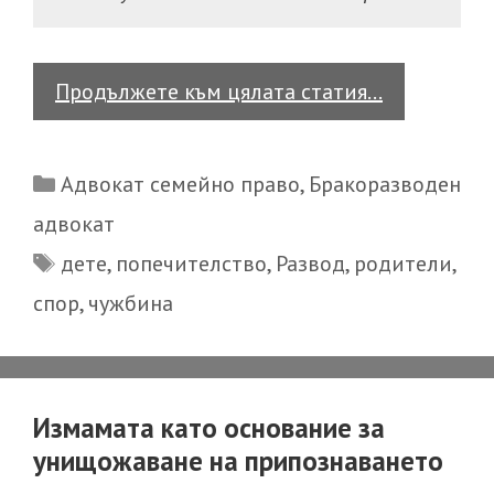
Как
Продължете към цялата статия…
се
решават
Categories
Адвокат семейно право
,
Бракоразводен
спорове
адвокат
относно
Tags
дете
,
попечителство
,
Развод
,
родители
,
местоживе
на
спор
,
чужбина
детето
и
пътуването
Измамата като основание за
му
унищожаване на припознаването
в