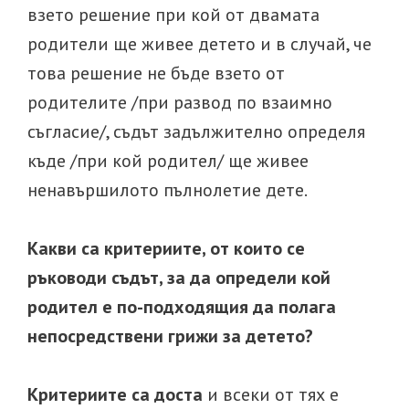
взето решение при кой от двамата
родители ще живее детето и в случай, че
това решение не бъде взето от
родителите /при развод по взаимно
съгласие/, съдът задължително определя
къде /при кой родител/ ще живее
ненавършилото пълнолетие дете.
Какви са критериите, от които се
ръководи съдът, за да определи кой
родител е по-подходящия да полага
непосредствени грижи за детето?
Критериите са доста
и всеки от тях е