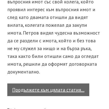
въпросния имот със свой колега, който
проявил интерес към въпросния имот и
след като двамата отишли да видят
вилата, колегата пожелал да закупи
имота. Петров видял чудесна възможност
да се раздели с имота, който и без това
не му служел за нищо и на бърза ръка,
така както били отишли само да огледат
имота, решили да оформят договорката
документално.
Какво
Продължете към цялата статия…
се
случва,