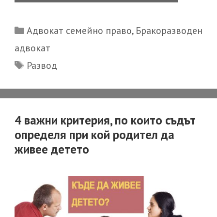
да
се
Categories
Адвокат семейно право
,
Бракоразводен
разведа,
адвокат
ако
Tags
Развод
живея
в
чужбина?
4 важни критерия, по които съдът
определя при кой родител да
живее детето