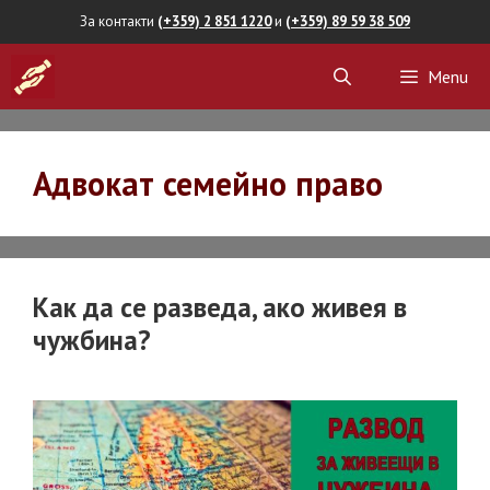
Skip
За контакти
(+359) 2 851 1220
и
(+359) 89 59 38 509
to
Menu
content
Адвокат семейно право
Как да се разведа, ако живея в
чужбина?