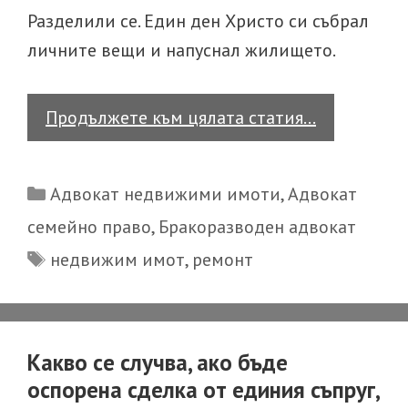
Разделили се. Един ден Христо си събрал
личните вещи и напуснал жилището.
Кой,
Продължете към цялата статия…
какво
дължи
Categories
Адвокат недвижими имоти
,
Адвокат
за
семейно право
,
Бракоразводен адвокат
подобрени
Tags
недвижим имот
,
ремонт
в
недвижим
имот?
Какво се случва, ако бъде
оспорена сделка от единия съпруг,