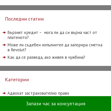
Последни статии
Бързият кредит – мога ли да си върна част от
платеното?
Може ли съдебен изпълнител да запорира сметка
в Revolut?
Как да се разведа, ако живея в чужбина?
Категории
Адвокат застрахователно право
Адвокат недвижими имоти
Запази час за консултация
Адвокат семейно право