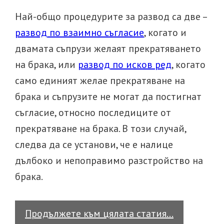
Най-общо процедурите за развод са две –
развод по взаимно съгласие
, когато и
двамата съпрузи желаят прекратяването
на брака, или
развод по исков ред
, когато
само единият желае прекратяване на
брака и съпрузите не могат да постигнат
съгласие, относно последиците от
прекратяване на брака. В този случай,
следва да се установи, че е налице
дълбоко и непоправимо разстройство на
брака.
Как
Продължете към цялата статия…