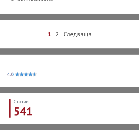
осиновиш
собствено
си
дете?
Post
1
2
Следваща
navigation
Статии
541