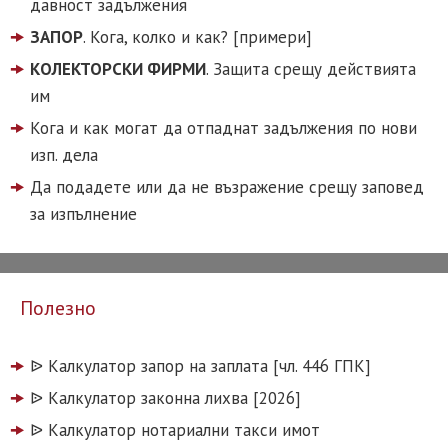
давност задължения
ЗАПОР
. Кога, колко и как? [примери]
КОЛЕКТОРСКИ ФИРМИ
. Защита срещу действията
им
Кога и как могат да отпаднат задължения по нови
изп. дела
Да подадете или да не възражение срещу заповед
за изпълнение
Полезно
ᐉ️ Калкулатор запор на заплата [чл. 446 ГПК]
ᐉ️ Калкулатор законна лихва [2026]
ᐉ️ Калкулатор нотариални такси имот