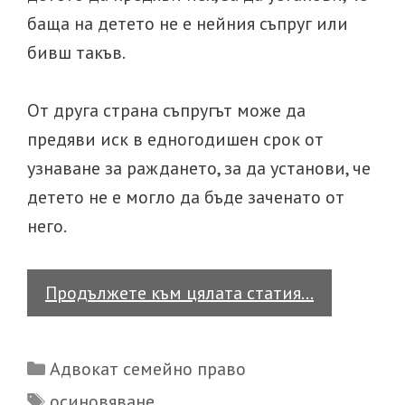
баща на детето не е нейния съпруг или
бивш такъв.
От друга страна съпругът може да
предяви иск в едногодишен срок от
узнаване за раждането, за да установи, че
детето не е могло да бъде заченато от
него.
Кога
Продължете към цялата статия…
се
налага
Categories
Адвокат семейно право
да
Tags
осиновяване