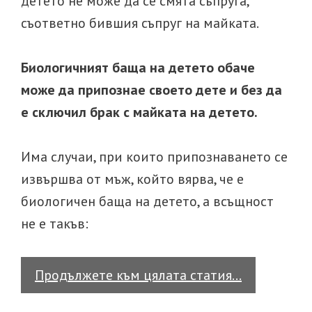
детето не може да се смята съпруга,
съответно бившия съпруг на майката.
Биологичният баща на детето обаче
може да припознае своето дете и без да
е сключил брак с майката на детето.
Има случаи, при които припознаването се
извършва от мъж, който вярва, че е
биологичен баща на детето, а всъщност
не е такъв:
Измамата
Продължете към цялата статия…
като