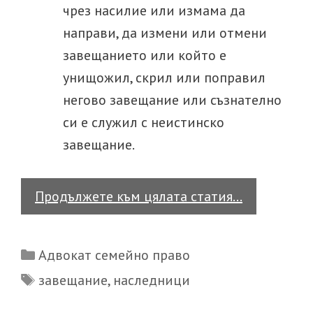
чрез насилие или измама да
направи, да измени или отмени
завещанието или който е
унищожил, скрил или поправил
негово завещание или съзнателно
си е служил с неистинско
завещание.
Кой
Продължете към цялата статия…
е
недостоен
Categories
Адвокат семейно право
да
Tags
завещание
,
наследници
наследява?