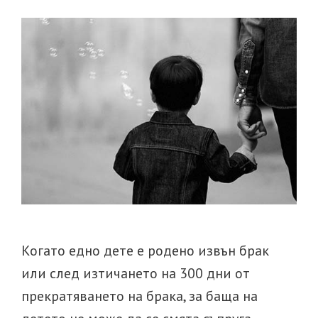
чужбина?
Когато едно дете е родено извън брак
или след изтичането на 300 дни от
прекратяването на брака, за баща на