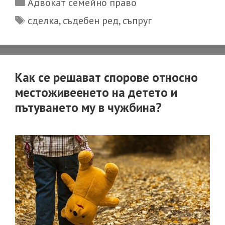
Categories
Адвокат семейно право
ако
Tags
сделка
,
съдебен ред
,
съпруг
бъде
оспорена
сделка
от
Как се решават спорове относно
единия
местоживеенето на детето и
съпруг,
пътуването му в чужбина?
извършена
само
от
името
на
другия
съпруг?