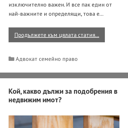
изключително важен. И все пак един от
най-важните и определящи, това е…
4
Продължете към цялата статия…
важни
критерия,
Categories
Адвокат семейно право
по
които
съдът
определя
Кой, какво дължи за подобрения в
при
недвижим имот?
кой
родител
да