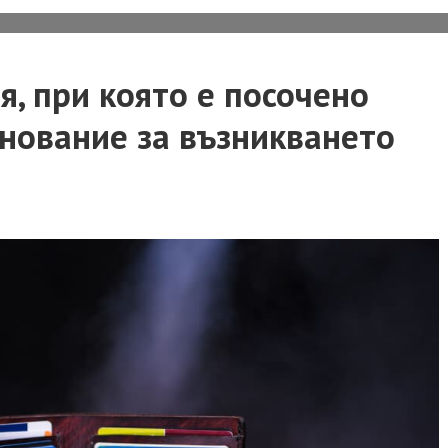
получава
съобщение
я, при която е посочено
за
новообразувано
снование за възникването
изпълнително
дело
по
стар
изпълнителен
лист