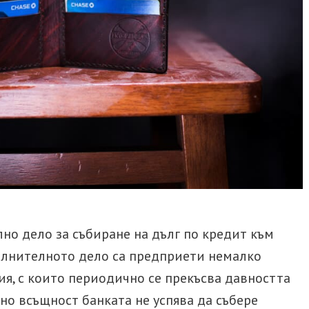
лно дело за събиране на дълг по кредит към
пълнителното дело са предприети немалко
я, с които периодично се прекъсва давността
 но всъщност банката не успява да събере