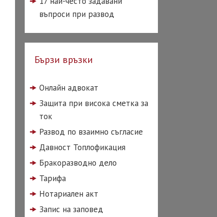
17 най-често задавани
въпроси при развод
Бързи връзки
Онлайн адвокат
Защита при висока сметка за
ток
Развод по взаимно съгласие
Давност Топлофикация
Бракоразводно дело
Тарифа
Нотариален акт
Запис на заповед