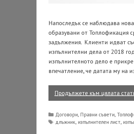
Напоследък се наблюдава нова
образувани от Топлофикация с
задължения. Клиенти идват съ
изпълнителни дела от 2018 год
изпълнителното дело е прикре
впечатление, че датата му на и
Продължете към цялата ста
Categories
Договори
,
Правни съвети
,
Топлоф
Tags
длъжник
,
изпълнителен лист
,
изпъ