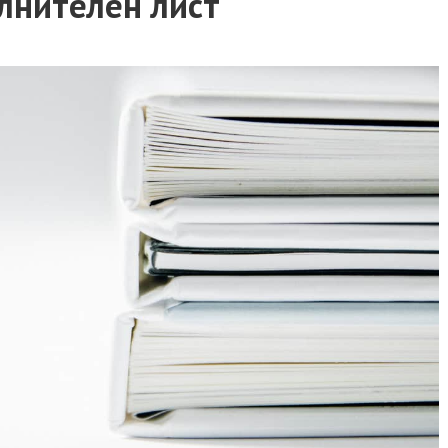
ълнителен лист
ИНС
Дела
Дела
коле
Давн
Дела
Увели
кред
Зали
кред
АДВОКАТ СЕМЕЙНО
БРА
ПРАВО
АДВ
Припознаване на дете
Разв
съгла
Осиновяване на дете