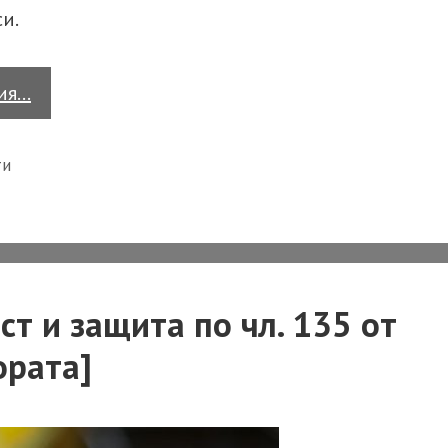
и.
Валидна
тия…
ли
е
ти
цесия,
при
която
е
ст и защита по чл. 135 от
посочено
повече
ората]
от
едно
основание