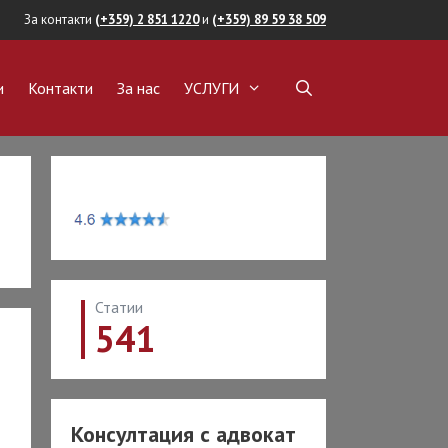
За контакти
(+359) 2 851 1220
и
(+359) 89 59 38 509
и
Контакти
За нас
УСЛУГИ
ОКАТ
ВИЖИМИ ИМОТИ
пка на имот
а на имот
ние на имот
Статии
обиване на имот
541
авност
на собственост
ОКАТ СРЕЩУ
И И
Консултация с адвокат
АНСОВИ