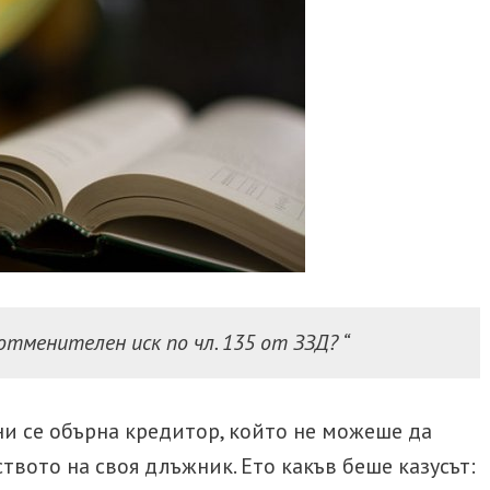
за
възникването
на
дълга
 отменителен иск по чл. 135 от ЗЗД? “
ни се обърна кредитор, който не можеше да
твото на своя длъжник. Ето какъв беше казусът: