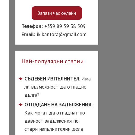
ТИТУЦИИ
Запази час онлайн
 срещу банки
Телефон:
+359 89 59 38 509
 срещу
Email:
ik.kantora@gmail.com
кторски фирми
ост на кредит
 за бързи кредити
Най-популярни статии
чени вноски по
ит
СЪДЕБЕН ИЗПЪЛНИТЕЛ
. Има
ли възможност да отпадне
чаване на лоша
итна история
дълга?
ОТПАДАНЕ НА ЗАДЪЛЖЕНИЯ
.
КОРАЗВОДЕН
ОКАТ
Как могат да отпаднат по
давност задължения по
од по взаимно
сие
стари изпълнителни дела