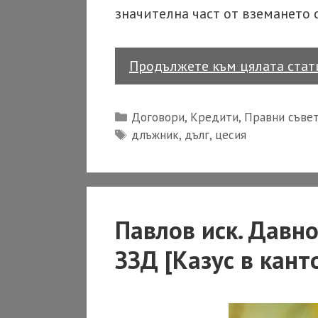
значителна част от вземането с
Продължете към цялата ста
Categories
Договори
,
Кредити
,
Правни съве
Tags
длъжник
,
дълг
,
цесия
Павлов иск. Давно
ЗЗД [Казус в кант