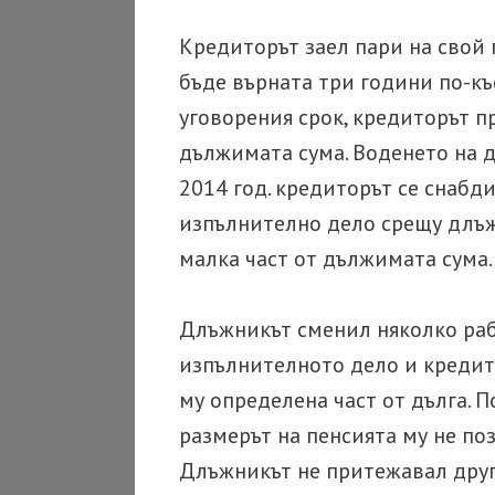
Кредиторът заел пари на свой п
бъде върната три години по-къ
уговорения срок, кредиторът п
дължимата сума. Воденето на д
2014 год. кредиторът се снабд
изпълнително дело срещу длъж
малка част от дължимата сума.
Длъжникът сменил няколко раб
изпълнителното дело и кредито
му определена част от дълга. 
размерът на пенсията му не поз
Длъжникът не притежавал друг