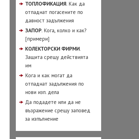
ТОПЛОФИКАЦИЯ
. Как да
д по вина на
я съпруг
отпаднат погасените по
давност задължения
од с чужденец
ЗАПОР
. Кога, колко и как?
ай-често задавани
[примери]
оси при развод
КОЛЕКТОРСКИ ФИРМИ
.
ОКАТ
Защита срещу действията
ГОВСКО ПРАВО
им
чаване на ООД
Кога и как могат да
 ЕООД)
отпаднат задължения по
чаване на ЕТ
нови изп. дела
страция на фирма
Да подадете или да не
възражение срещу заповед
за изпълнение