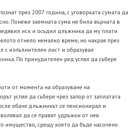
ознат през 2007 година, с уговорката сумата да
сно. Понеже заемната сума не била върната в
редявил иск и осъдил длъжника да му плати
елото отнело немалко време, но накрая през
ил с изпълнителен лист и образувал
ника. По принудителен ред успял да събере
оти от момента на образуване на
рът успял да събере чрез запор от заплатата
После обаче длъжникът се пенсионирал и
волявал да се правят удръжки от нея.
о имущество, срещу което да бъде насочено