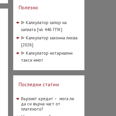
Полезно
ᐉ️ Калкулатор запор на
заплата [чл. 446 ГПК]
ᐉ️ Калкулатор законна лихва
[2026]
ᐉ️ Калкулатор нотариални
такси имот
Последни статии
Бързият кредит – мога ли
да си върна част от
платеното?