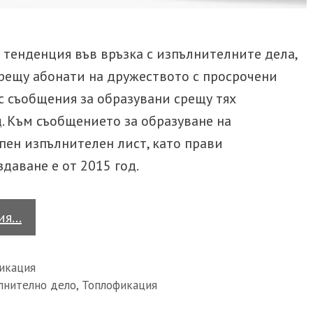
Разво
други
Родителски права
 тенденция във връзка с изпълнителните дела,
Разв
Брачен договор
рещу абонати на дружеството с просрочени
17 н
въпр
с съобщения за образувани срещу тях
. Към съобщението за образуване на
АДВОКАТ ТРУДОВО
АДВ
ПРАВО
ТЪР
пен изпълнителен лист, като прави
Незаконно уволнение
Зали
здаване е от 2015 год.
(или
Трудова злополука
Зали
Как
тия…
Реги
да
постъпи
икация
длъжник,
лнително дело
,
Топлофикация
който