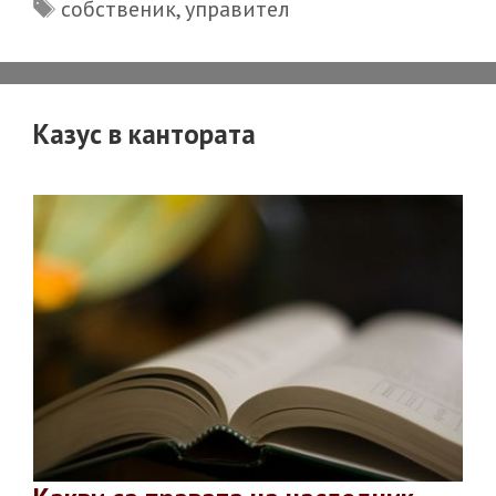
Tags
някой
собственик
,
управител
да
замести
управител
Казус в кантората
на
ЕООД?