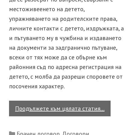
местоживеенето на детето,
упражняването на родителските права,
личните контакти с детето, издръжката, а
и пътуването му в чужбина и издаването
на документи за задгранично пътуване,
всеки от тях може да се обърне към
районния съд по адресна регистрация на
детето, с молба да разреши споровете от
посочения характер.
Как
Продължете към цялата статия…
се
разрешава
Categories
Брачен договор
,
Договори