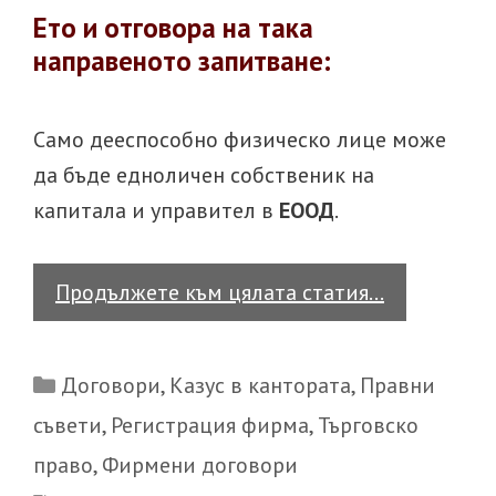
Ето и отговора на така
направеното запитване:
Само дееспособно физическо лице може
да бъде едноличен собственик на
капитала и управител в
ЕООД
.
Казус
Продължете към цялата статия…
в
кантората
Categories
Договори
,
Казус в кантората
,
Правни
–
съвети
,
Регистрация фирма
,
Търговско
Може
право
,
Фирмени договори
ли