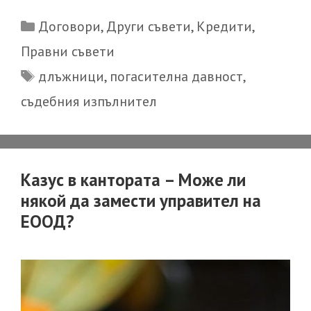
правата
Categories
Договори
,
Други съвети
,
Кредити
,
на
Правни съвети
длъжник,
Tags
длъжници
,
погасителна давност
,
срещу
когото
съдебния изпълнител
са
предприет
принудите
Казус в кантората – Може ли
действия,
някой да замести управител на
след
ЕООД?
като
изпълните
производс
е