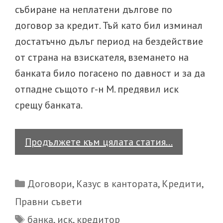
събиране на неплатени дългове по
договор за кредит. Тъй като бил изминал
достатъчно дълъг период на бездействие
от страна на взискателя, вземането на
банката било погасено по давност и за да
отпадне същото г-н М. предявил иск
срещу банката.
Казус
Продължете към цялата статия…
в
кантората
Categories
Договори
,
Казус в кантората
,
Кредити
,
Правни съвети
Tags
банка
,
иск
,
кредитор