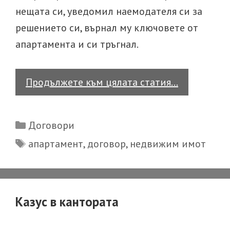
нещата си, уведомил наемодателя си за
решението си, върнал му ключовете от
апартамента и си тръгнал.
Кой
Продължете към цялата статия…
е
крайният
Categories
Договори
момент,
Tags
апартамент
,
договор
,
недвижим имот
в
който
може
да
Казус в кантората
се
направи