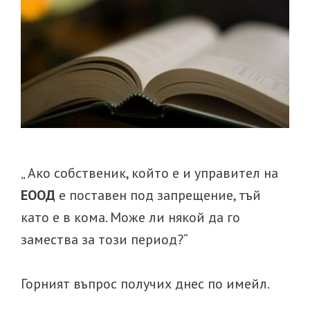
прекратен
по
силата
на
закона
„ Ако собственик, който е и управител на
ЕООД
е поставен под запрещение, тъй
като е в кома. Може ли някой да го
замества за този период?“
Горният въпрос получих днес по имейл.