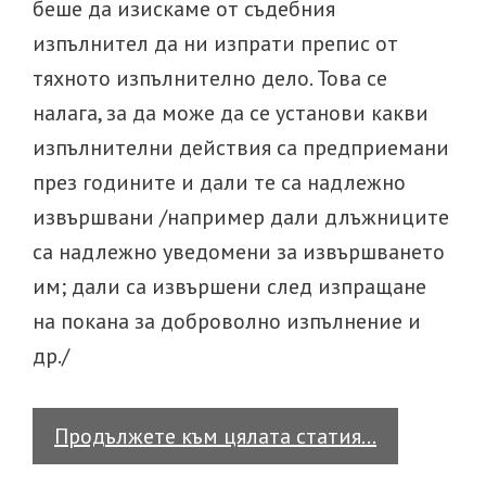
беше да изискаме от съдебния
изпълнител да ни изпрати препис от
тяхното изпълнително дело. Това се
налага, за да може да се установи какви
изпълнителни действия са предприемани
през годините и дали те са надлежно
извършвани /например дали длъжниците
са надлежно уведомени за извършването
им; дали са извършени след изпращане
на покана за доброволно изпълнение и
др./
Какви
Продължете към цялата статия…
са