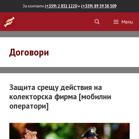
Skip
За контакти
(+359) 2 851 1220
и
(+359) 89 59 38 509
to
Menu
content
Договори
Защита срещу действия на
колекторска фирма [мобилни
оператори]