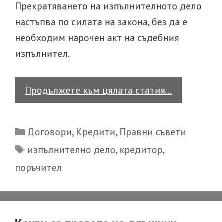
Прекратяването на изпълнителното дело
настъпва по силата на закона, без да е
необходим нарочен акт на съдебния
изпълнител.
Погасяване
Продължете към цялата статия…
на
отговорно
Categories
Договори
,
Кредити
,
Правни съвети
на
Tags
изпълнително дело
,
кредитор
,
поръчител
поръчител