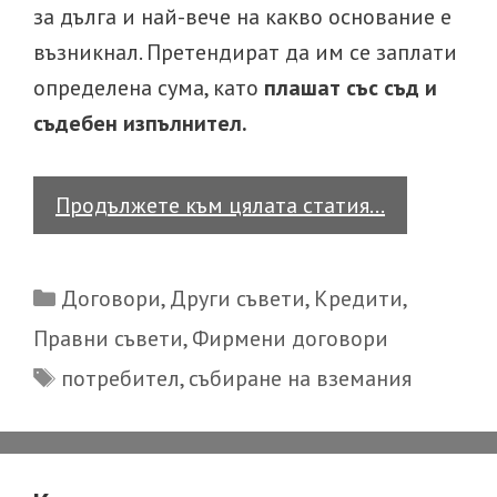
за дълга и най-вече на какво основание е
възникнал. Претендират да им се заплати
определена сума, като
плашат със съд и
съдебен изпълнител.
Защита
Продължете към цялата статия…
срещу
действия
Categories
Договори
,
Други съвети
,
Кредити
,
на
Правни съвети
,
Фирмени договори
колекторс
Tags
потребител
,
събиране на вземания
фирма
[мобилни
оператори