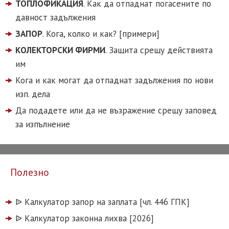
ТОПЛОФИКАЦИЯ
. Как да отпаднат погасените по
давност задължения
ЗАПОР
. Кога, колко и как? [примери]
КОЛЕКТОРСКИ ФИРМИ
. Защита срещу действията
им
Кога и как могат да отпаднат задължения по нови
изп. дела
Да подадете или да не възражение срещу заповед
за изпълнение
Полезно
ᐉ️ Калкулатор запор на заплата [чл. 446 ГПК]
ᐉ️ Калкулатор законна лихва [2026]