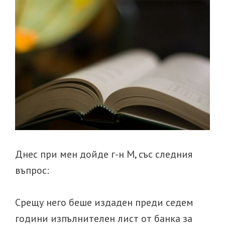
възражени
за
нищожнос
на
клауза
за
неустойка
Днес при мен дойде г-н М, със следния
въпрос:
Срещу него беше издаден преди седем
години изпълнителен лист от банка за