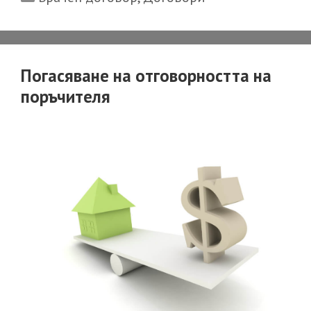
спорове
във
връзка
с
Погасяване на отговорността на
родителск
поръчителя
права