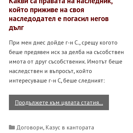
Какви са правата на наследник,
който приживе на своя
наследодател е погасил негов
дълг
При мен днес дойде г-н С., срещу когото
беше предявен иск за делба на съсобствен
имота от друг съсобственик. Имотът беше
наследствен и въпросът, който
интересуваше г-н С, беше следният:
Казус
Продължете към цялата статия…
в
кантората
Categories
Договори
,
Казус в кантората