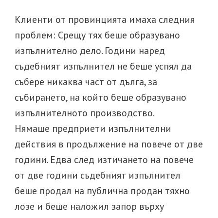
Клиенти от провинцията имаха следния
проблем: Срещу тях беше образувано
изпълнително дело. Години наред
съдебният изпълнител не беше успял да
събере никаква част от дълга, за
събирането, на който беше образувано
изпълнителното производство.
Нямаше предприети изпълнителни
действия в продължение на повече от две
години. Едва след изтичането на повече
от две години съдебният изпълнител
беше продал на публична продан тяхно
лозе и беше наложил запор върху