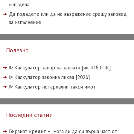
изп. дела
Да подадете или да не възражение срещу заповед
за изпълнение
Полезно
ᐉ️ Калкулатор запор на заплата [чл. 446 ГПК]
ᐉ️ Калкулатор законна лихва [2026]
ᐉ️ Калкулатор нотариални такси имот
Последни статии
Бързият кредит – мога ли да си върна част от