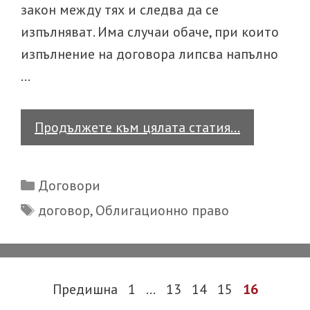
закон между тях и следва да се
изпълняват. Има случаи обаче, при които
изпълнение на договора липсва напълно
…
Разваляне
Продължете към цялата статия…
на
договори
Categories
Договори
Tags
договор
,
Облигационно право
Post
Предишна
1
…
13
14
15
16