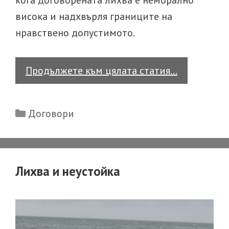
кога договорената лихва е неморално
висока и надхвърля границите на
нравствено допустимото.
Размер
Продължете към цялата статия…
на
лихва
Categories
Договори
Лихва и неустойка