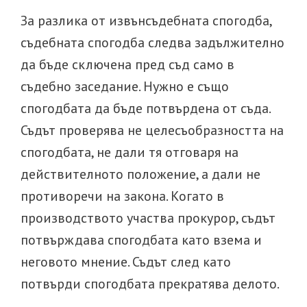
За разлика от извънсъдебната спогодба,
съдебната спогодба следва задължително
да бъде сключена пред съд само в
съдебно заседание. Нужно е също
спогодбата да бъде потвърдена от съда.
Съдът проверява не целесъобразността на
спогодбата, не дали тя отговаря на
действителното положение, а дали не
противоречи на закона. Когато в
производството участва прокурор, съдът
потвърждава спогодбата като взема и
неговото мнение. Съдът след като
потвърди спогодбата прекратява делото.