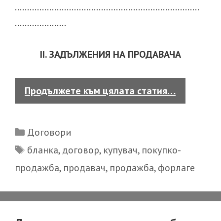
…………………………………………………………………
…………………
II. ЗАДЪЛЖЕНИЯ НА ПРОДАВАЧА
Договор
Продължете към цялата статия…
за
продажба
Categories
Договори
Tags
бланка
,
договор
,
купувач
,
покупко-
продажба
,
продавач
,
продажба
,
форлаге