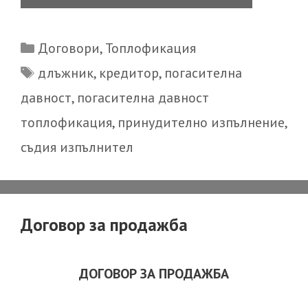
давност
Categories
Договори
,
Топлофикация
Tags
длъжник
,
кредитор
,
погасителна
давност
,
погасителна давност
топлофикация
,
принудително изпълнение
,
съдия изпълнител
Договор за продажба
ДОГОВОР ЗА ПРОДАЖБА