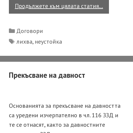
Лихва
Продължете към цялата статия…
и
неустойка
Categories
Договори
Tags
лихва
,
неустойка
Прекъсване на давност
Основанията за прекъсване на давността
са уредени изчерпателно в чл. 116 ЗЗД и
те се отнасят, както за давностните