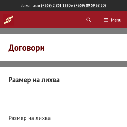
Skip
За контакти
(+359) 2 851 1220
и
(+359) 89 59 38 509
to
Menu
content
Договори
Размер на лихва
Размер на лихва