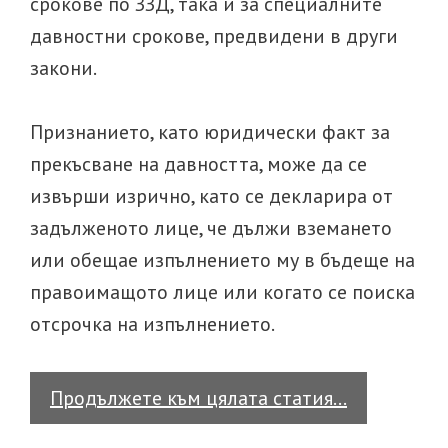
срокове по ЗЗД, така и за специалните
давностни срокове, предвидени в други
закони.
Признанието, като юридически факт за
прекъсване на давността, може да се
извърши изрично, като се декларира от
задълженото лице, че дължи вземането
или обещае изпълнението му в бъдеще на
правоимащото лице или когато се поиска
отсрочка на изпълнението.
Прекъсван
Продължете към цялата статия…
на