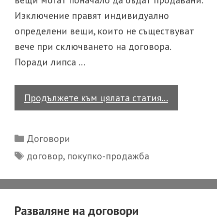
вещи могат поначало да бъдат продавани.
Изключение правят индивидуално
определени вещи, които не съществуват
вече при сключването на договора.
Поради липса …
Договор
Продължете към цялата статия…
за
покупко-
Categories
Договори
продажба
Tags
договор
,
покупко-продажба
Разваляне на договори