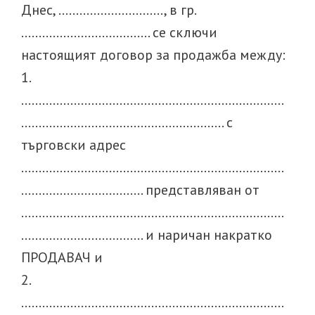
Днес, …………………………, в гр.
………………………………. се сключи
настоящият договор за продажба между:
1.
…………………………………………………………………
…………………………………………………. с
търговски адрес
…………………………………………………………………
…………………………….. представляван от
…………………………………………………………………
…………………………….. и наричан накратко
ПРОДАВАЧ и
2.
…………………………………………………………………