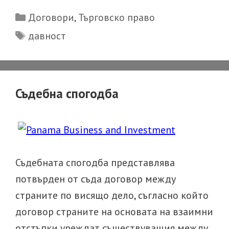
давност
Categories
Договори
,
Търговско право
Tags
давност
Съдебна спогодба
Съдебната спогодба представлява
потвърден от съда договор между
страните по висящо дело, съгласно който
договор страните на основата на взаимни
отстъпки уреждат съществуващия между