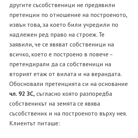
другите съсобственици не предявили
претенции по отношение на построеното,
извън това, за което били учредили по
надлежен ред право на строеж. Те
заявили, че се явяват собственици на
всичко, което е построено в повече –
претендирали да са собственици на
вторият етаж от вилата и на верандата.
Обосновали претенцията си на основание
чл. 92 ЗС,
съгласно която разпоредба
собственикът на земята се явява
съсобственик и на построеното върху нея.
Клиентът питаше: