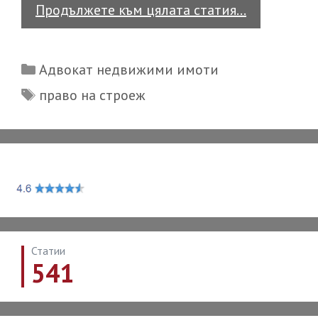
Имот
Продължете към цялата статия…
в
недовърше
Categories
Адвокат недвижими имоти
сграда.
Tags
право на строеж
Какви
са
последств
Статии
541