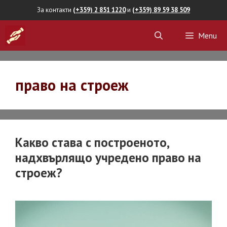
Skip
За контакти
(+359) 2 851 1220
и
(+359) 89 59 38 509
to
Menu
content
право на строеж
Какво става с построеното,
надхвърлящо учредено право на
строеж?