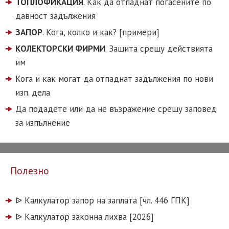
ТОПЛОФИКАЦИЯ
. Как да отпаднат погасените по
давност задължения
ЗАПОР
. Кога, колко и как? [примери]
КОЛЕКТОРСКИ ФИРМИ
. Защита срещу действията
им
Кога и как могат да отпаднат задължения по нови
изп. дела
Да подадете или да не възражение срещу заповед
за изпълнение
Полезно
ᐉ️ Калкулатор запор на заплата [чл. 446 ГПК]
ᐉ️ Калкулатор законна лихва [2026]