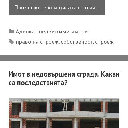
Какво
Продължете към цялата статия…
става
с
Categories
Адвокат недвижими имоти
построенот
Tags
право на строеж
,
собственост
,
строеж
надхвърля
учредено
право
на
Имот в недовършена сграда. Какви
строеж?
са последствията?