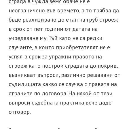
сграда в чужда земя обаче не е
неограничено във времето, а то трябва да
бъде реализирано до етап на груб строеж
в срок от пет години от датата на
учредяване му. Тъй като не са редки
случаите, в които приобретателят не е
успял в срок за упражни правото на
строеж като построи сградата до покрив,
възникват въпроси, различно решавани от
съдилищата какво се случва с правата на
страните по договора. На някой от тези
въпроси съдебната практика вече даде
отговор.