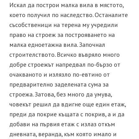
Искал да построи малка вила в мястото,
което получил по наследство. Останалите
съсобственици на терена му учредили
право на строеж за построяването на
малка едноетажна вила. Започнал
строителството. Всичко въвряло много
добре строежът напредвал по-бързо от
очакваното и излязло по-евтино от
предварително заделената сума за
строежа. Затова, без много да умува,
човекът решил да вдигне още един етаж,
преди да покрие къщата с покрив, а и да
добави на първия етаж с излаз откъм
дневната, веранда, към която имало и