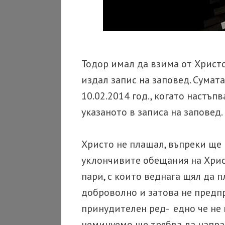
Тодор имал да взима от Христо
издал запис на заповед. Сумата
10.02.2014 год., когато настъп
указаното в записа на заповед.
Христо не плащал, въпреки ще 
уклончивите обещания на Хрис
пари, с които веднага щял да п
доброволно и затова не предп
принудителен ред- едно че не м
неминуемо ще трябва да направ