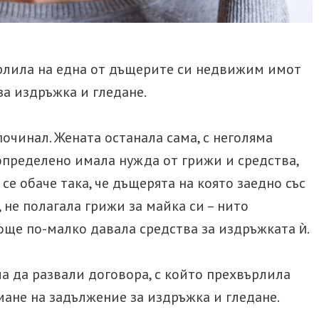
рлила на една от дъщерите си недвижим имот
а издръжка и гледане.
починал. Жената останала сама, с неголяма
 определено имала нужда от грижи и средства,
се обаче така, че дъщерята на която заедно със
 не полагала грижи за майка си – нито
 още по-малко давала средства за издръжката ѝ.
а да развали договора, с който прехвърлила
ане на задължение за издръжка и гледане.