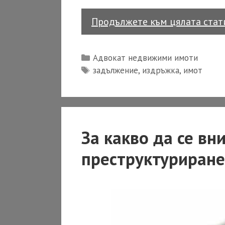
Продължете към цялата ста
Categories
Адвокат недвижими имоти
Tags
задължение
,
издръжка
,
имот
За какво да се вн
преструктуриране