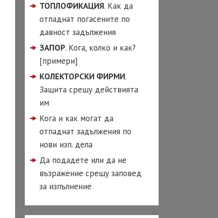
ТОПЛОФИКАЦИЯ
. Как да
д по вина на
я съпруг
отпаднат погасените по
давност задължения
од с чужденец
ЗАПОР
. Кога, колко и как?
ай-често задавани
[примери]
оси при развод
КОЛЕКТОРСКИ ФИРМИ
.
ОКАТ
Защита срещу действията
ГОВСКО ПРАВО
им
чаване на ООД
Кога и как могат да
 ЕООД)
отпаднат задължения по
чаване на ЕТ
нови изп. дела
страция на фирма
Да подадете или да не
възражение срещу заповед
за изпълнение