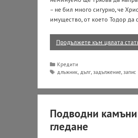
– не бил много сигурно, че Хр
имущество, от което Тодор да 
Продължете към цялата ста
Categories
Кредити
Tags
длъжник
,
дълг
,
задължение
,
запис
Подводни камъни 
гледане