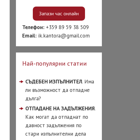
ТИТУЦИИ
Запази час онлайн
 срещу банки
Телефон:
+359 89 59 38 509
 срещу
Email:
ik.kantora@gmail.com
кторски фирми
ост на кредит
 за бързи кредити
Най-популярни статии
чени вноски по
ит
СЪДЕБЕН ИЗПЪЛНИТЕЛ
. Има
ли възможност да отпадне
чаване на лоша
итна история
дълга?
ОТПАДАНЕ НА ЗАДЪЛЖЕНИЯ
.
КОРАЗВОДЕН
ОКАТ
Как могат да отпаднат по
давност задължения по
од по взаимно
сие
стари изпълнителни дела