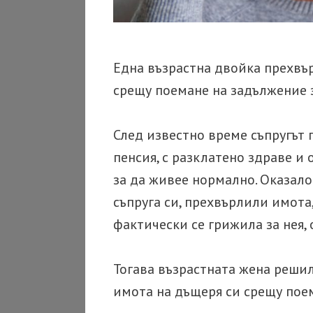
Една възрастна двойка прехвъ
срещу поемане на задължение з
След известно време съпругът 
пенсия, с разклатено здраве и
за да живее нормално. Оказало 
съпруга си, прехвърлили имота,
фактически се грижила за нея,
Тогава възрастната жена решил
имота на дъщеря си срещу поем