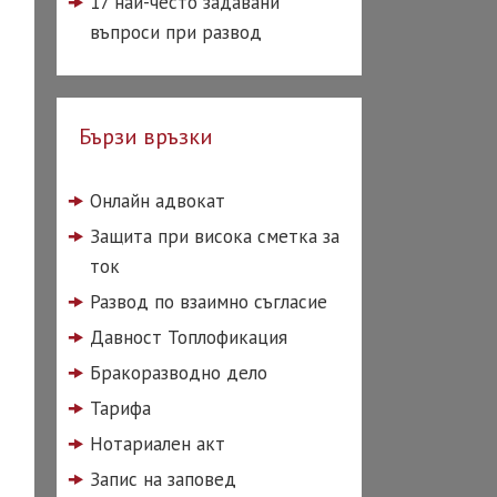
17 най-често задавани
въпроси при развод
Бързи връзки
Онлайн адвокат
Защита при висока сметка за
ток
Развод по взаимно съгласие
Давност Топлофикация
Бракоразводно дело
Тарифа
Нотариален акт
Запис на заповед