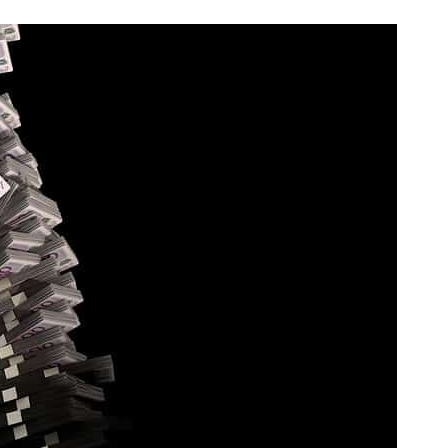
ИНС
Дела
Дела
коле
Давн
Дела
Увели
кред
Зали
кред
АДВОКАТ СЕМЕЙНО
БРА
ПРАВО
АДВ
Припознаване на дете
Разв
съгла
Осиновяване на дете