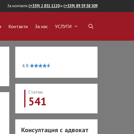
За контакти
(+359) 2 851 1220
и
(+359) 89 59 38 509
и
Контакти
За нас
УСЛУГИ
ОКАТ
ВИЖИМИ ИМОТИ
пка на имот
а на имот
ние на имот
Статии
обиване на имот
541
авност
на собственост
ОКАТ СРЕЩУ
И И
Консултация с адвокат
АНСОВИ