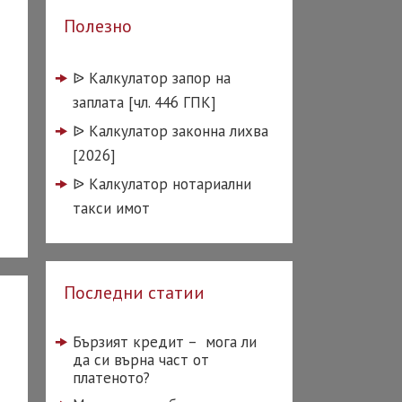
Полезно
ᐉ️ Калкулатор запор на
заплата [чл. 446 ГПК]
ᐉ️ Калкулатор законна лихва
[2026]
ᐉ️ Калкулатор нотариални
такси имот
Последни статии
Бързият кредит – мога ли
да си върна част от
платеното?