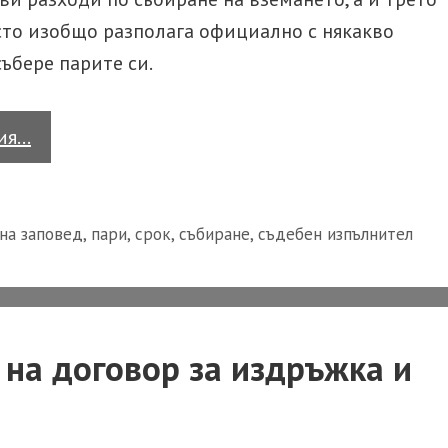
исто изобщо разполага официално с някакво
събере парите си.
Кои
тия…
са
действията,
прекъсващи
 на заповед
,
пари
,
срок
,
събиране
,
съдебен изпълнител
давността
за
вземания
на договор за издръжка и
по
запис
на