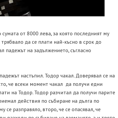
Разво
други
Родителски права
Разв
Брачен договор
17 н
 сумата от 8000 лева, за която последният му
въпр
 трябвало да се плати най-късно в срок до
АДВОКАТ ТРУДОВО
АДВ
вал падежът на задължението, съгласно
ПРАВО
ТЪР
Незаконно уволнение
Зали
(или
Трудова злополука
падежът настъпил. Тодор чакал. Доверявал се на
Зали
то, че всеки момент чакал да получи едни
Реги
лати на Тодор. Тодор разчитал да получи парите
риемал действия по събиране на дълга по
у се разправяло, второ, че се опасявал, че
и разходи по събиране на вземането, а и трето