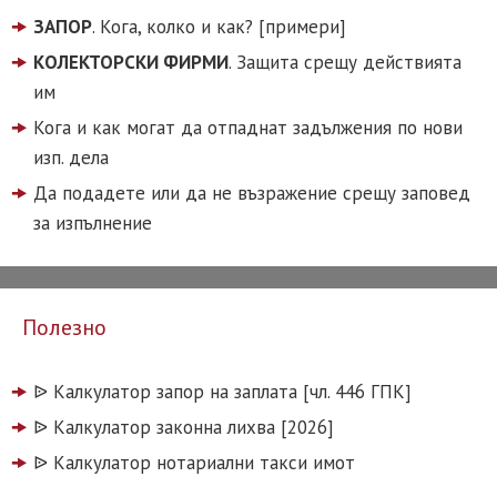
ЗАПОР
. Кога, колко и как? [примери]
КОЛЕКТОРСКИ ФИРМИ
. Защита срещу действията
им
Кога и как могат да отпаднат задължения по нови
изп. дела
Да подадете или да не възражение срещу заповед
за изпълнение
Полезно
ᐉ️ Калкулатор запор на заплата [чл. 446 ГПК]
ᐉ️ Калкулатор законна лихва [2026]
ᐉ️ Калкулатор нотариални такси имот