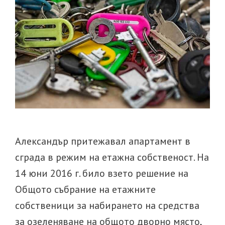
в
което
е
изградена
тяхната
сграда?
Александър притежавал апартамент в
сграда в режим на етажна собственост. На
14 юни 2016 г. било взето решение на
Общото събрание на етажните
собственици за набирането на средства
за озеленяване на общото дворно място,