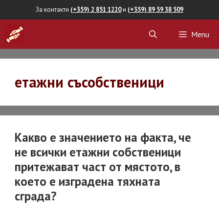
Skip
За контакти
(+359) 2 851 1220
и
(+359) 89 59 38 509
to
Menu
content
етажни съсобственици
Какво е значението на факта, че
не всички етажни собственици
притежават част от мястото, в
което е изградена тяхната
сграда?