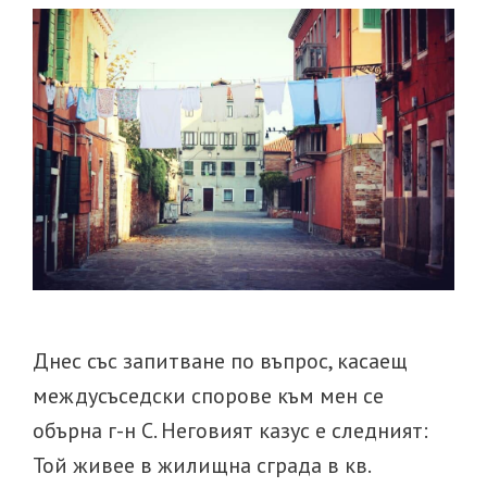
Днес със запитване по въпрос, касаещ
междусъседски спорове към мен се
обърна г-н С. Неговият казус е следният:
Той живее в жилищна сграда в кв.