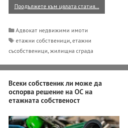
Какво
Продължете към цялата статия…
е
значениет
Categories
Адвокат недвижими имоти
на
Tags
етажни собственици
,
етажни
факта,
съсобственици
,
жилищна сграда
че
не
всички
етажни
Всеки собственик ли може да
собствени
оспорва решение на ОС на
притежава
етажната собственост
част
от
мястото,