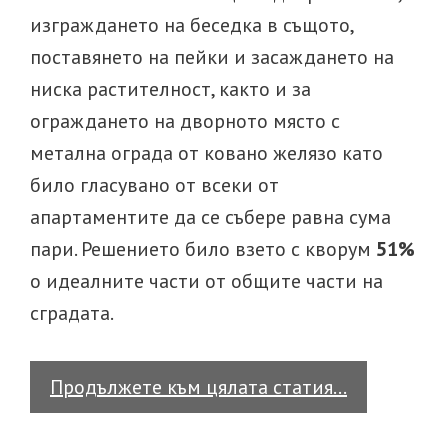
изграждането на беседка в същото,
поставянето на пейки и засаждането на
ниска растителност, както и за
ограждането на дворното място с
метална ограда от ковано желязо като
било гласувано от всеки от
апартаментите да се събере равна сума
пари. Решението било взето с кворум
51%
о идеалните части от общите части на
сградата.
Всеки
Продължете към цялата статия…
собствени