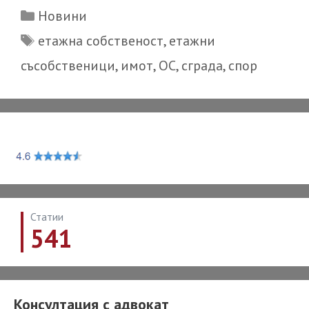
ли
Categories
Новини
може
Tags
етажна собственост
,
етажни
да
съсобственици
,
имот
,
ОС
,
сграда
,
спор
оспорва
решение
на
ОС
на
етажната
собственос
Статии
541
Консултация с адвокат