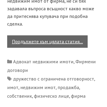
недвижим имот от фирма, не си бях
задавала въпроса всъщност какво може
да притеснява купувача при подобна
сделка.
Ако
Продължете към цялата статия…
купувате
имот
Categories
Адвокат недвижими имоти
,
Фирмени
от
договори
фирма,
Tags
дружество с ограничена отговорност
,
за
какво
имот
,
недвижим имот
,
продажба
,
да
собственик
,
физическо лице
,
фирма
внимавате