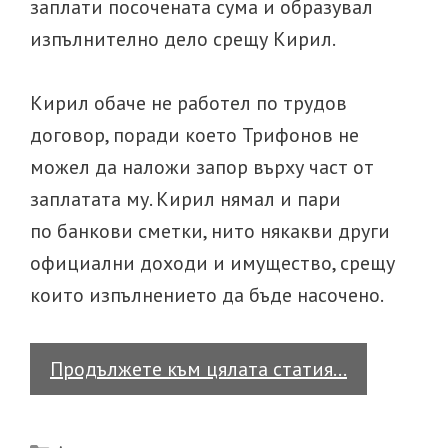
заплати посочената сума и образувал
изпълнително дело срещу Кирил.
Кирил обаче не работел по трудов
договор, поради което Трифонов не
можел да наложи запор върху част от
заплатата му. Кирил нямал и пари
по банкови сметки, нито някакви други
официални доходи и имущество, срещу
които изпълнението да бъде насочено.
Кога
Продължете към цялата статия…
има
смисъл