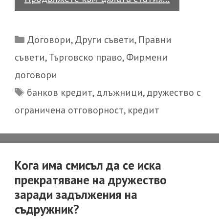
на
съобщения
Categories
Договори
,
Други съвети
,
Правни
до
съвети
,
Търговско право
,
Фирмени
съдружник
договори
и
Tags
управител
банков кредит
,
длъжници
,
дружество с
на
ограничена отговорност
,
кредит
дружество
Кога има смисъл да се иска
прекратяване на дружество
заради задължения на
съдружник?