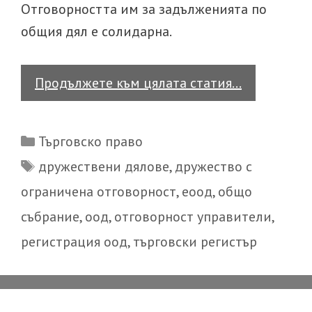
Отговорността им за задълженията по
общия дял е солидарна.
Дружество
Продължете към цялата статия…
с
ограничен
Categories
Търговско право
отговорно
Tags
дружествени дялове
,
дружество с
ограничена отговорност
,
еоод
,
общо
събрание
,
оод
,
отговорност управители
,
регистрация оод
,
търговски регистър