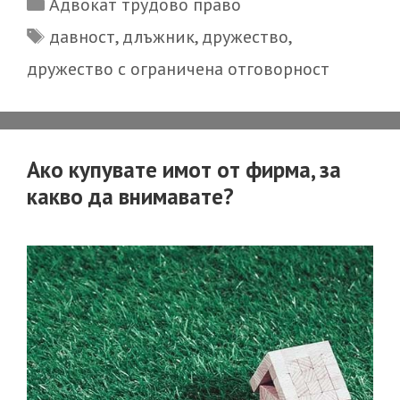
Categories
Адвокат трудово право
да
Tags
давност
,
длъжник
,
дружество
,
се
дружество с ограничена отговорност
иска
прекратяв
на
дружество
Ако купувате имот от фирма, за
заради
какво да внимавате?
задължени
на
съдружник