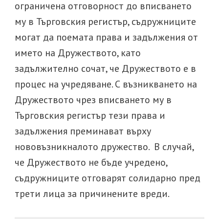
ограничена отговорност до вписването
му в Търговския регистър, съдружниците
могат да поемата права и задължения от
името на Дружеството, като
задължително сочат, че Дружеството е в
процес на учредяване. С възникването на
Дружеството чрез вписването му в
Търговския регистър тези права и
задължения преминават върху
нововъзникналото дружество. В случай,
че Дружеството не бъде учредено,
съдружниците отговарят солидарно пред
трети лица за причинените вреди.