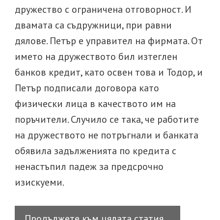
дружество с ограничена отговорност. И
двамата са съдружници, при равни
дялове. Петър е управител на фирмата. От
името на дружеството бил изтеглен
банков кредит, като освен това и Тодор, и
Петър подписали договора като
физически лица в качеството им на
поръчители. Случило се така, че работите
на дружеството не потръгнали и банката
обявила задълженията по кредита с
ненастъпил падеж за предсрочно
изискуеми.
Връчване
Продължете към цялата статия…