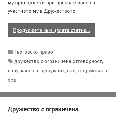
му принадлежи при прекратяване на
участието му в Дружеството.
Напускане
Продължете към цялата статия…
на
съдружник
Categories
Търговско право
в
Tags
дружество с ограничена отговорност
,
ООД
напускане на съдружник
,
оод
,
съдружник в
оод
Дружество с ограничена