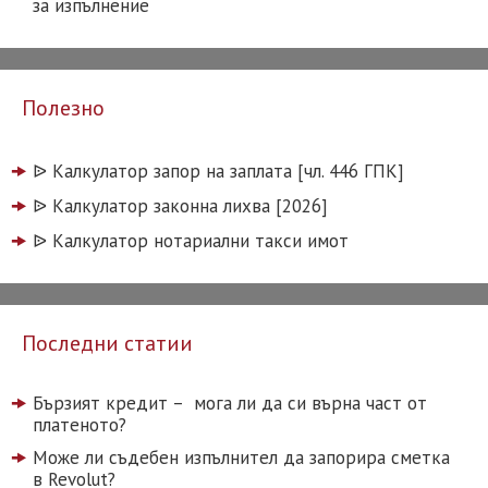
за изпълнение
Полезно
ᐉ️ Калкулатор запор на заплата [чл. 446 ГПК]
ᐉ️ Калкулатор законна лихва [2026]
ᐉ️ Калкулатор нотариални такси имот
Последни статии
Бързият кредит – мога ли да си върна част от
платеното?
Може ли съдебен изпълнител да запорира сметка
в Revolut?