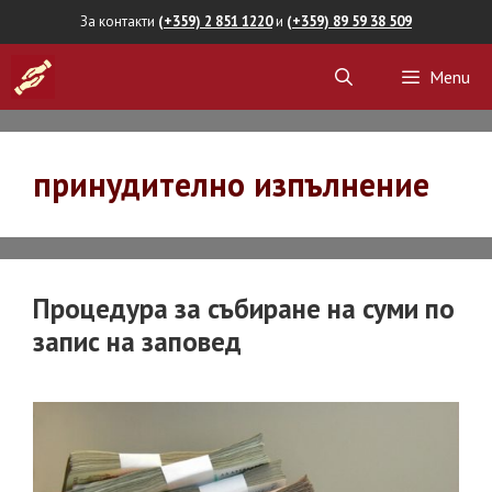
Skip
За контакти
(+359) 2 851 1220
и
(+359) 89 59 38 509
to
Menu
content
принудително изпълнение
Процедура за събиране на суми по
запис на заповед