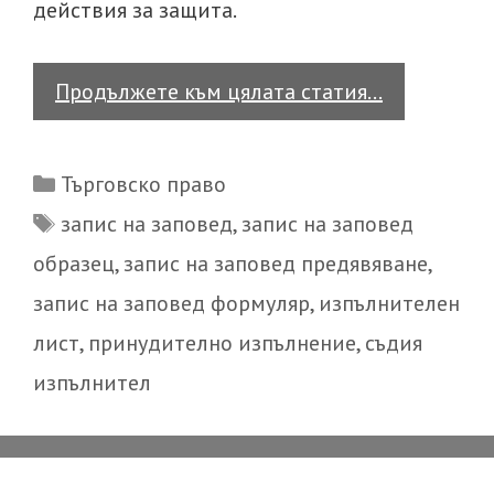
действия за защита.
Процедура
Продължете към цялата статия…
за
събиране
Categories
Търговско право
на
Tags
запис на заповед
,
запис на заповед
суми
образец
,
запис на заповед предявяване
,
по
запис
запис на заповед формуляр
,
изпълнителен
на
лист
,
принудително изпълнение
,
съдия
заповед
изпълнител