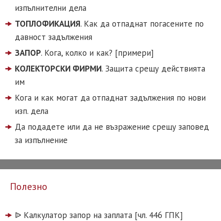
изпълнителни дела
ТОПЛОФИКАЦИЯ
. Как да отпаднат погасените по
давност задължения
ЗАПОР
. Кога, колко и как? [примери]
КОЛЕКТОРСКИ ФИРМИ
. Защита срещу действията
им
Кога и как могат да отпаднат задължения по нови
изп. дела
Да подадете или да не възражение срещу заповед
за изпълнение
Полезно
ᐉ️ Калкулатор запор на заплата [чл. 446 ГПК]