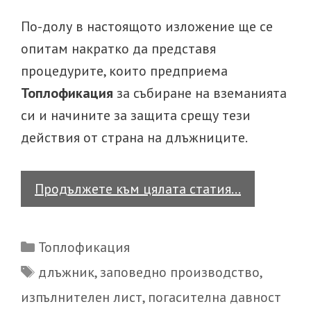
По-долу в настоящото изложение ще се
опитам накратко да представя
процедурите, които предприема
Топлофикация
за събиране на вземанията
си и начините за защита срещу тези
действия от страна на длъжниците.
Отново
Продължете към цялата статия…
за
Топлофика
Categories
Топлофикация
–
Tags
длъжник
,
заповедно производство
,
Част
изпълнителен лист
,
погасителна давност
I