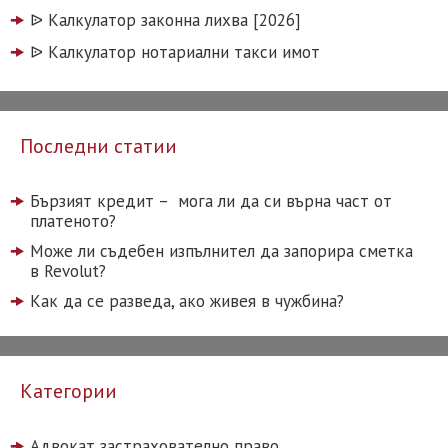
ᐉ️ Калкулатор законна лихва [2026]
ᐉ️ Калкулатор нотариални такси имот
Последни статии
Бързият кредит – мога ли да си върна част от
платеното?
Може ли съдебен изпълнител да запорира сметка
в Revolut?
Как да се разведа, ако живея в чужбина?
Категории
Адвокат застрахователно право