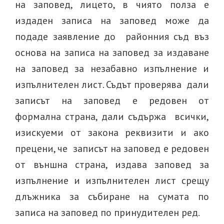
на заповед, лицето, в чиято полза е
издаден записа на заповед може да
подаде заявление до районния съд въз
основа на записа на заповед за издаване
на заповед за незабавно изпълнение и
изпълнителен лист. Съдът проверява дали
записът на заповед е редовен от
формална страна, дали съдържа всички,
изискуеми от закона реквизити и ако
прецени, че записът на заповед е редовен
от външна страна, издава заповед за
изпълнение и изпълнителен лист срещу
длъжника за събиране на сумата по
записа на заповед по принудителен ред.