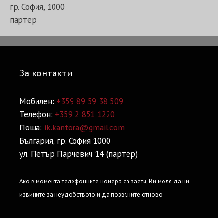
гр. София, 1000
партер
За контакти
Мобилен:
+359 89 59 38 509
Телефон:
+359 2 851 1220
Поща:
ik.kantora@gmail.com
България, гр. София 1000
ул. Петър Парчевич 14 (партер)
Ако в момента телефонните номера са заети, Ви моля да ни
извините за неудобството и да позвъните отново.