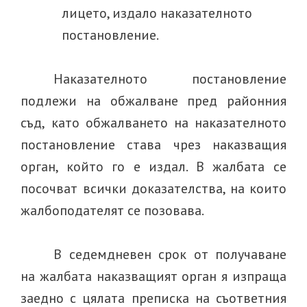
лицето, издало наказателното
постановление.
Наказателното постановление
подлежи на обжалване пред районния
съд,
като о
бжалването на наказателното
постановление става чрез наказващия
орган, който го е издал. В жалбата се
посочват всички доказателства, на които
жалбоподателят се позовава.
В седемдневен срок от получаване
на жалбата наказващият орган я изпраща
заедно с цялата преписка на съответния