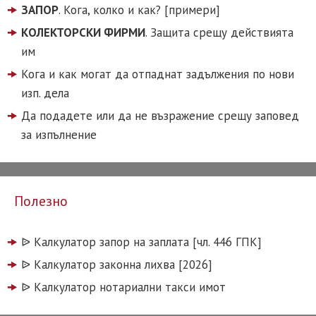
ЗАПОР
. Кога, колко и как? [примери]
КОЛЕКТОРСКИ ФИРМИ
. Защита срещу действията
им
Кога и как могат да отпаднат задължения по нови
изп. дела
Да подадете или да не възражение срещу заповед
за изпълнение
Полезно
ᐉ️ Калкулатор запор на заплата [чл. 446 ГПК]
ᐉ️ Калкулатор законна лихва [2026]
ᐉ️ Калкулатор нотариални такси имот