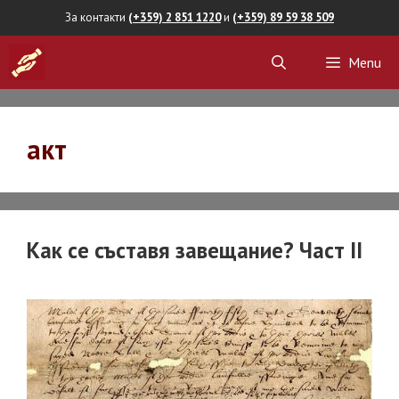
Skip
За контакти
(+359) 2 851 1220
и
(+359) 89 59 38 509
to
Menu
content
акт
Как се съставя завещание? Част II