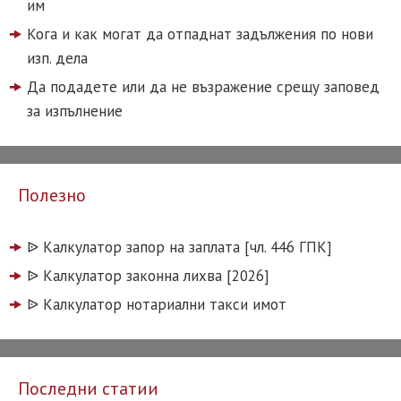
им
Кога и как могат да отпаднат задължения по нови
изп. дела
Да подадете или да не възражение срещу заповед
за изпълнение
Полезно
ᐉ️ Калкулатор запор на заплата [чл. 446 ГПК]
ᐉ️ Калкулатор законна лихва [2026]
ᐉ️ Калкулатор нотариални такси имот
Последни статии