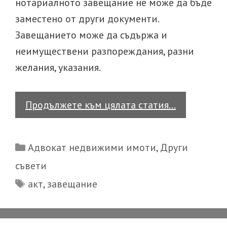
нотариалното завещание не може да бъде
заместено от други документи.
Завещанието може да съдържа и
неимуществени разпореждания, разни
желания, указания.
Как
Продължете към цялата статия…
се
съставя
Categories
Адвокат недвижими имоти
,
Други
завещание
съвети
Част
Tags
акт
,
завещание
II