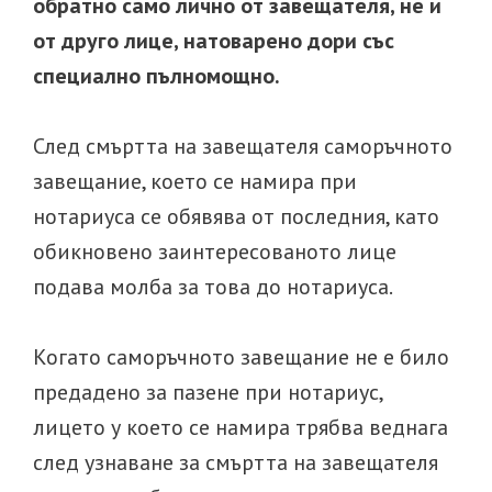
обратно само лично от завещателя, не и
от друго лице, натоварено дори със
специално пълномощно.
След смъртта на завещателя саморъчното
завещание, което се намира при
нотариуса се обявява от последния, като
обикновено заинтересованото лице
подава молба за това до нотариуса.
Когато саморъчното завещание не е било
предадено за пазене при нотариус,
лицето у което се намира трябва веднага
след узнаване за смъртта на завещателя