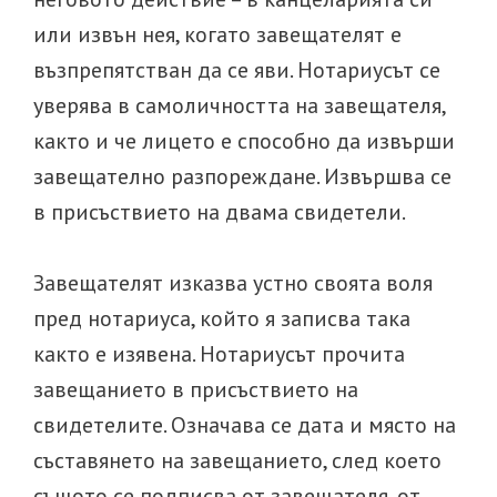
или извън нея, когато завещателят е
възпрепятстван да се яви. Нотариусът се
уверява в самоличността на завещателя,
както и че лицето е способно да извърши
завещателно разпореждане. Извършва се
в присъствието на двама свидетели.
Завещателят изказва устно своята воля
пред нотариуса, който я записва така
както е изявена. Нотариусът прочита
завещанието в присъствието на
свидетелите. Означава се дата и място на
съставянето на завещанието, след което
същото се подписва от завещателя, от