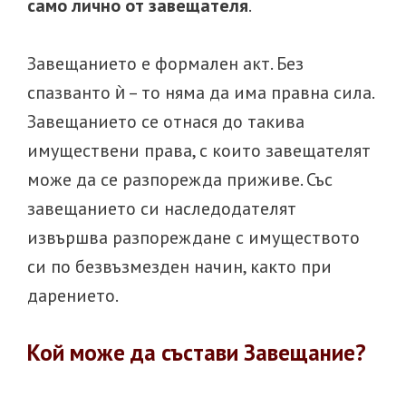
само лично от завещателя
.
Завещанието е формален акт. Без
спазванто ѝ – то няма да има правна сила.
Завещанието се отнася до такива
имуществени права, с които завещателят
може да се разпорежда приживе. Със
завещанието си наследодателят
извършва разпореждане с имуществото
си по безвъзмезден начин, както при
дарението.
Кой може да състави Завещание?