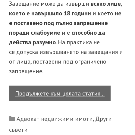
Завещание може да извърши
всяко лице,
което е навършило 18 години
и което
не
е поставено под пълно запрещение
поради слабоумие
и е
способно да
действа разумно
. На практика не
се допуска извършването на завещания и
от лица, поставени под ограничено
запрещение.
Как
Продължете към цялата статия…
се
съставя
Categories
Адвокат недвижими имоти
,
Други
завещание
съвети
Част