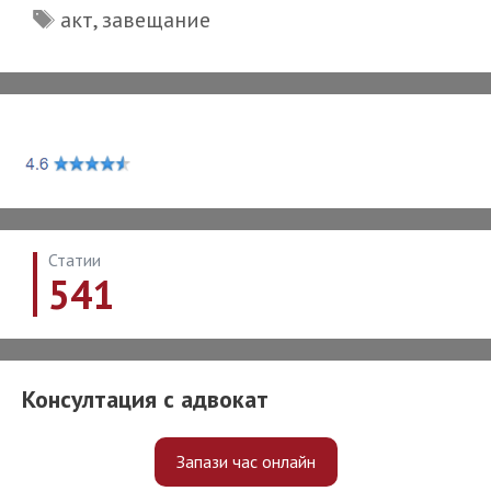
Tags
акт
,
завещание
I
Статии
541
Консултация с адвокат
Запази час онлайн