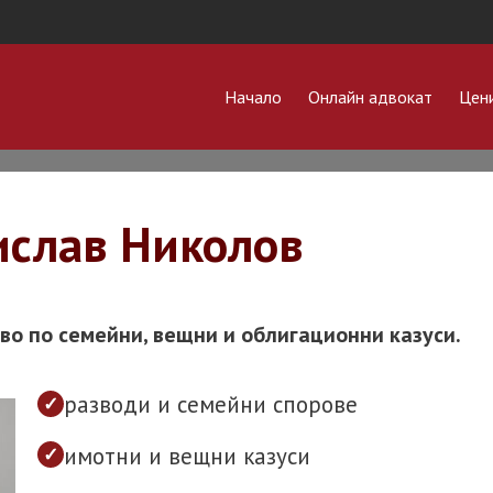
Начало
Онлайн адвокат
Цен
АДВОКАТ СРЕЩУ
АДВ
МОНОПОЛИ
НЕД
Дела срещу
Поку
ислав Николов
Топлофикация
Делб
Дела срещу ЧЕЗ
Даре
Дела срещу Софийска
во по семейни, вещни и облигационни казуси.
вода
Прид
по д
Дела срещу
разводи и семейни спорове
застрахователи
Етаж
Дела срещу мобилни
АДВ
имотни и вещни казуси
оператори
БАНК
ФИН