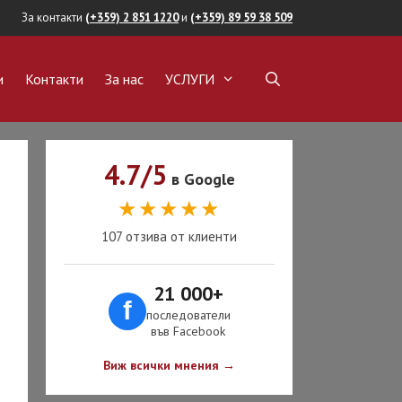
За контакти
(+359) 2 851 1220
и
(+359) 89 59 38 509
и
Контакти
За нас
УСЛУГИ
ОКАТ
ВИЖИМИ ИМОТИ
4.7/5
пка на имот
в Google
★★★★★
а на имот
107 отзива от клиенти
ние на имот
обиване на имот
21 000+
авност
f
последователи
във Facebook
на собственост
Виж всички мнения →
ОКАТ СРЕЩУ
И И
АНСОВИ