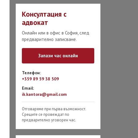
ТИТУЦИИ
Консултация с
 срещу банки
адвокат
 срещу
Онлайн или в офис в София, след
кторски фирми
предварително записване.
ост на кредит
Запази час онлайн
 за бързи кредити
чени вноски по
Телефон:
ит
+359 89 59 38 509
Email:
чаване на лоша
ik.kantora@gmail.com
итна история
КОРАЗВОДЕН
Отговаряме при първа възможност.
ОКАТ
Срещите се провеждат по
предварително уговорен час.
од по взаимно
сие