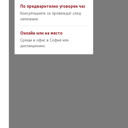
д по вина на
По предварително уговорен час
я съпруг
Консултациите се провеждат след
записване.
од с чужденец
ай-често задавани
Онлайн или на място
оси при развод
Срещи в офис в София или
дистанционно.
ОКАТ
ГОВСКО ПРАВО
чаване на ООД
 ЕООД)
чаване на ЕТ
страция на фирма