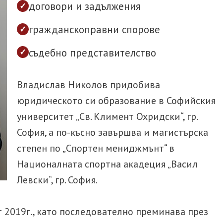
договори и задължения
ИНС
гражданскоправни спорове
Дела
Дела
съдебно представителство
коле
Давн
Владислав Николов придобива
Дела
юридическото си образование в Софийския
университет „Св. Климент Охридски“, гр.
Увели
кред
София, а по-късно завършва и магистърска
Зали
степен по „Спортен мениджмънт“ в
кред
Националната спортна акадеция „Васил
АДВОКАТ СЕМЕЙНО
БРА
Левски“, гр. София.
ПРАВО
АДВ
Припознаване на дете
Разв
от 2019г., като последователно преминава през
съгла
Осиновяване на дете