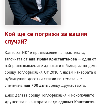
Кой ще се погрижи за вашия
случай?
Кантора „ИК“ е продължение на практиката,
започната от
адв. Ирина Константинова
— един от
най-разпознаваемите адвокати в България по дела
срещу Топлофикация. От 2010 г. насам кантората е
публикувала десетки статии по темата и е
спечелила
над 700 дела
срещу дружеството.
Днес делата срещу Топлофикация и монополните
дружества в кантората води
адвокат Константин