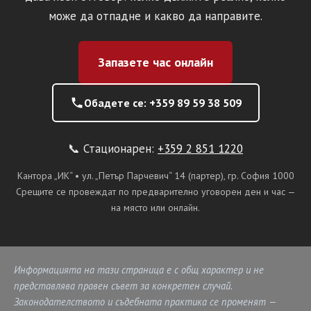
може да отпадне и какво да направите.
Запазете час онлайн
Обадете се: +359 89 59 38 509
📞 Стационарен:
+359 2 851 1220
Кантора „ИК“ • ул. „Петър Парчевич“ 14 (партер), гр. София 1000
Срещите се провеждат по предварително уговорен ден и час —
на място или онлайн.
Информацията на тази страница е с общ характер и не
представлява правен съвет за конкретен случай.
Законодателството и съдебната практика се променят —