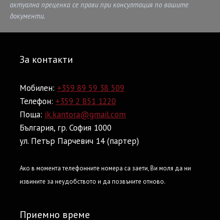
актуална преценка се прави при консултация по вашите
документи.
За контакти
Мобилен:
+359 89 59 38 509
Телефон:
+359 2 851 1220
Поща:
ik.kantora@gmail.com
България, гр. София 1000
ул. Петър Парчевич 14 (партер)
Ако в момента телефонните номера са заети, Ви моля да ни
извините за неудобството и да позвъните отново.
Приемно време