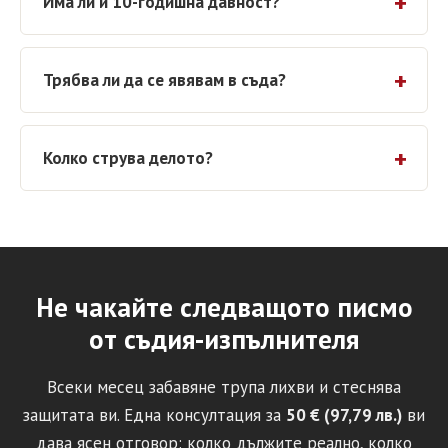
Има ли и 10-годишна давност?
Трябва ли да се явявам в съда?
Колко струва делото?
Не чакайте следващото писмо
от съдия-изпълнителя
Всеки месец забавяне трупа лихви и стеснява
защитата ви. Една консултация за
50 € (97,79 лв.)
ви
дава ясен отговор: колко дължите реално, колко