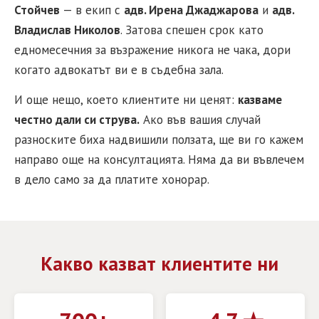
Стойчев
— в екип с
адв. Ирена Джаджарова
и
адв.
Владислав Николов
. Затова спешен срок като
едномесечния за възражение никога не чака, дори
когато адвокатът ви е в съдебна зала.
И още нещо, което клиентите ни ценят:
казваме
честно дали си струва.
Ако във вашия случай
разноските биха надвишили ползата, ще ви го кажем
направо още на консултацията. Няма да ви въвлечем
в дело само за да платите хонорар.
Какво казват клиентите ни