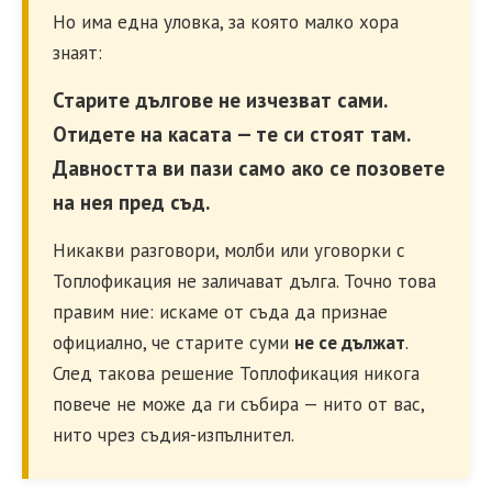
Но има една уловка, за която малко хора
знаят:
Старите дългове не изчезват сами.
Отидете на касата — те си стоят там.
Давността ви пази само ако се позовете
на нея пред съд.
Никакви разговори, молби или уговорки с
Топлофикация не заличават дълга. Точно това
правим ние: искаме от съда да признае
официално, че старите суми
не се дължат
.
След такова решение Топлофикация никога
повече не може да ги събира — нито от вас,
нито чрез съдия-изпълнител.