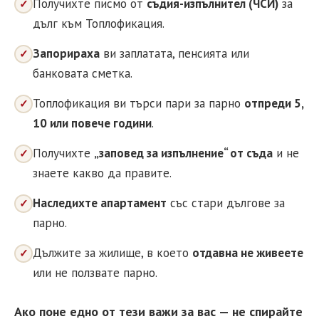
Получихте писмо от
съдия-изпълнител (ЧСИ)
за
✓
дълг към Топлофикация.
Запорираха
ви заплатата, пенсията или
✓
банковата сметка.
Топлофикация ви търси пари за парно
отпреди 5,
✓
10 или повече години
.
Получихте
„заповед за изпълнение“ от съда
и не
✓
знаете какво да правите.
Наследихте апартамент
със стари дългове за
✓
парно.
Дължите за жилище, в което
отдавна не живеете
✓
или не ползвате парно.
Ако поне едно от тези важи за вас — не спирайте