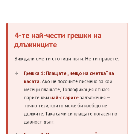
4-те най-чести грешки на
длъжниците
Виждали сме ги стотици пъти. Не ги правете:
Грешка 1: Плащате „нещо на сметка“ на
касата.
Ако не посочите писмено за кои
месеци плащате, Топлофикация отнася
парите към
най-старите
задължения —
точно тези, които може би изобщо не
дължите. Така сами си плащате погасен по
давност дълг.