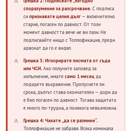
Грешка 2: Подписвате „изгодно“
споразумение за разсрочване.
С подписа
си
признавате целия дълг
— включително
стария, погасен по давност. От този
момент давността вече не ви пази. Не
подписвайте нищо с Топлофикация, преди
адвокат да го е видял.
Грешка 3: Игнорирате писмата от съда
или ЧСИ.
Ако получите заповед за
изпълнение, имате
само 1 месец
да
подадете възражение. Пропуснете ли
срока, дългът става окончателен — дори да
е бил погасен по давност. Тогава защитата
е много по-трудна, а понякога невъзможна.
Грешка 4: Чакате „да се размине“.
Топлофикация не забравя. Всяка изминала