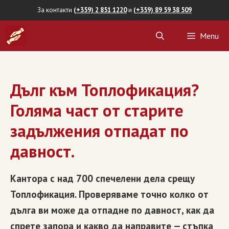
Skip
За контакти
(+359) 2 851 1220
и
(+359) 89 59 38 509
to
Menu
content
Дълг към Топлофикация?
Голяма част от старите
задължения отпадат по
давност.
Кантора с над 700 спечелени дела срещу
Топлофикация. Проверяваме точно колко от
дълга ви може да отпадне по давност, как да
спрете запора и какво да направите — стъпка