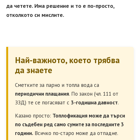
да четете. Има решение и то е по-просто,
отколкото си мислите.
Най-важното, което трябва
да знаете
Сметките за парно и топла вода са
периодични плащания
. По закон (чл. 111 от
ЗЗД) те се погасяват с
3-годишна давност
.
Казано просто:
Топлофикация може да търси
по съдебен ред само сумите за последните 3
години.
Всичко по-старо може да отпадне.